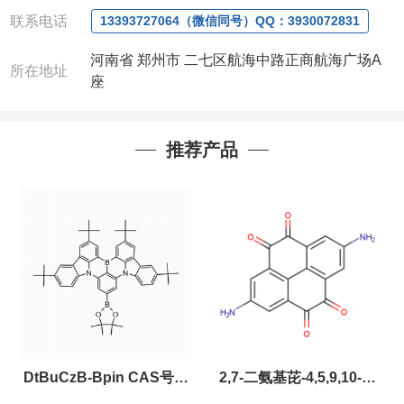
联系人
: 沈晓东(
欢迎致电
,
或
QQ
、微信联系
)
联系电话
13393727064（微信同号）QQ：3930072831
河南省 郑州市 二七区航海中路正商航海广场A
所在地址
座
推荐产品
DtBuCzB-Bpin CAS号：
2,7-二氨基芘-4,5,9,10-四