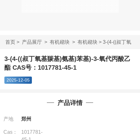
首页
>
产品展厅
>
有机砌块
>
有机砌块
> 3-(4-((叔丁氧
基羰基)氨基)苯...
3-(4-((叔丁氧基羰基)氨基)苯基)-3-氧代丙酸乙
酯 CAS号：1017781-45-1
2025-12-05
产品详情
产地
郑州
Cas：
1017781-
45-1