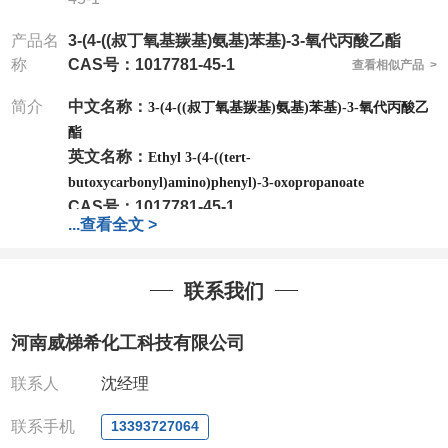
产品名
3-(4-((叔丁氧基羰基)氨基)苯基)-3-氧代丙酸乙酯
称
CAS号：1017781-45-1
查看相似产品 >
简介
中文名称：
3-(4-((叔丁氧基羰基)氨基)苯基)-3-氧代丙酸乙
酯
英文名称：
Ethyl 3-(4-((tert-
butoxycarbonyl)amino)phenyl)-3-oxopropanoate
CAS号：
1017781-45-1
...
查看全文 >
分子式：
C16H21NO5
分子量：
307.34
包装：
1Mg ; 5Mg;10Mg ;100Mg;250Mg ;500Mg
联系我们
;1g;2.5g ;5g ;10g
可根据客户需求进行分装
我司对高校及科研单位先发货和
*
后付款
;
如果您在工
河南威梯希化工科技有限公司
作中有用到的试剂
,
欢迎前来询购
,
如若出现质量问题
,
全额退款
,
并承担所有运费。
联系人
沈经理
电话
:0371-63377391/13393727064
QQ:3930072831
联系手机
13393727064
微信
:13393727064