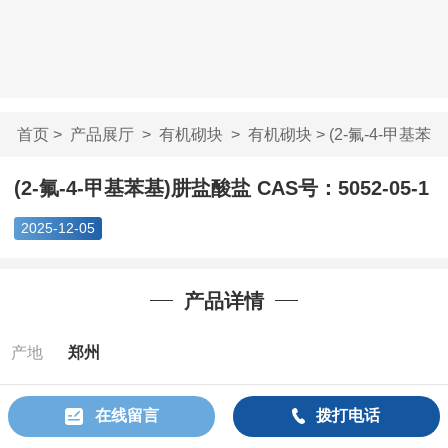
首页
>
产品展厅
>
有机砌块
>
有机砌块
> (2-氟-4-甲基苯
基)肼盐酸盐 ...
(2-氟-4-甲基苯基)肼盐酸盐 CAS号：5052-05-1
2025-12-05
产品详情
产地
郑州
Cas：
5052-
在线留言
拨打电话
05-1