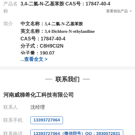
产品名
3,4-二氯-N-乙基苯胺 CAS号：17847-40-4
称
查看相似产品 >
简介
中文名称：
3,4-二氯-N-乙基苯胺
英文名称：
3,4-Dichloro-N-ethylaniline
CAS号：
17847-40-4
分子式：
C8H9Cl2N
分子量：
190.07
...
查看全文 >
包装：
1Mg ; 5Mg;10Mg ;100Mg;250Mg ;500Mg
;1g;2.5g ;5g ;10g
可根据客户需求进行分装
我司对高校及科研单位先发货和
*
后付款
;
如果您在工
联系我们
作中有用到的试剂
,
欢迎前来询购
,
如若出现质量问题
,
全额退款
,
并承担所有运费。
河南威梯希化工科技有限公司
电话
:0371-63377391/13393727064
QQ:3930072831
联系人
沈经理
微信
:13393727064
联系人
: 沈晓东(
欢迎致电
,
或
QQ
、微信联系
)
联系手机
13393727064
联系电话
13393727064（微信同号）QQ：3930072831