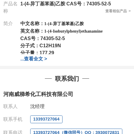
产品名
1-(4-异丁基苯基)乙胺 CAS号：74305-52-5
称
查看相似产品 >
简介
中文名称：
1-(4-异丁基苯基)乙胺
英文名称：
1-(4-Isobutylphenyl)ethanamine
CAS号：
74305-52-5
分子式：
C12H19N
分子量：
177.29
...
查看全文 >
包装：
1Mg ; 5Mg;10Mg ;100Mg;250Mg ;500Mg
;1g;2.5g ;5g ;10g
可根据客户需求进行分装
我司对高校及科研单位先发货和
*
后付款
;
如果您在工
联系我们
作中有用到的试剂
,
欢迎前来询购
,
如若出现质量问题
,
全额退款
,
并承担所有运费。
河南威梯希化工科技有限公司
电话
:0371-63377391/13393727064
QQ:3930072831
联系人
沈经理
微信
:13393727064
联系人
: 沈晓东(
欢迎致电
,
或
QQ
、微信联系
)
联系手机
13393727064
联系电话
13393727064（微信同号）QQ：3930072831