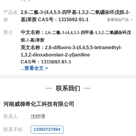
产品名
2,6-二氟-3-(4,4,5,5-四甲基-1,3,2-二氧硼杂环戊烷-2-
称
基)苯胺 CAS号：1315692-91-1
查看相似产品 >
简介
中文名称：
2,6-二氟-3-(4,4,5,5-四甲基-1,3,2-二氧硼杂环戊
烷-2-基)苯胺
英文名称：
2,6-difluoro-3-(4,4,5,5-tetramethyl-
1,3,2-dioxaborolan-2-yl)aniline
CAS号：
1315692-91-1
...
查看全文 >
分子式：
C12H16BF2NO2
分子量：
255.07
包装：
1Mg ; 5Mg;10Mg ;100Mg;250Mg ;500Mg
联系我们
;1g;2.5g ;5g ;10g
可根据客户需求进行分装
我司对高校及科研单位先发货和
*
后付款
;
如果您在工
河南威梯希化工科技有限公司
作中有用到的试剂
,
欢迎前来询购
,
如若出现质量问题
,
全额退款
,
并承担所有运费。
联系人
沈经理
电话
:0371-63377391/13393727064
QQ:3930072831
联系手机
13393727064
微信
:13393727064