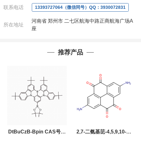
联系人
: 沈晓东(
欢迎致电
,
或
QQ
、微信联系
)
联系电话
13393727064（微信同号）QQ：3930072831
河南省 郑州市 二七区航海中路正商航海广场A
所在地址
座
推荐产品
DtBuCzB-Bpin CAS号：
2,7-二氨基芘-4,5,9,10-四