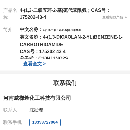
产品名
4-(1,3-二氧五环-2-基)硫代苯酰氨；CAS号：
称
175202-43-4
查看相似产品 >
简介
中文名称：
4-(1,3-二氧五环-2-基)硫代苯酰氨
英文名称：
4-(1,3-DIOXOLAN-2-YL)BENZENE-1-
CARBOTHIOAMIDE
CAS号：
175202-43-4
分子式：
C10H11NO2S
...
查看全文 >
分子量：
209.26
包装：
1Mg ; 5Mg;10Mg ;100Mg;250Mg ;500Mg
;1g;2.5g ;5g ;10g
可根据客户需求进行分装
联系我们
我司对高校及科研单位先发货和
*
后付款
;
如果您在工
作中有用到的试剂
,
欢迎前来询购
,
如若出现质量问题
,
河南威梯希化工科技有限公司
全额退款
,
并承担所有运费。
电话
:0371-63377391/13393727064
联系人
沈经理
QQ:3930072831
微信
:13393727064
联系手机
13393727064
联系人
: 沈晓东(
欢迎致电
,
或
QQ
、微信联系
)