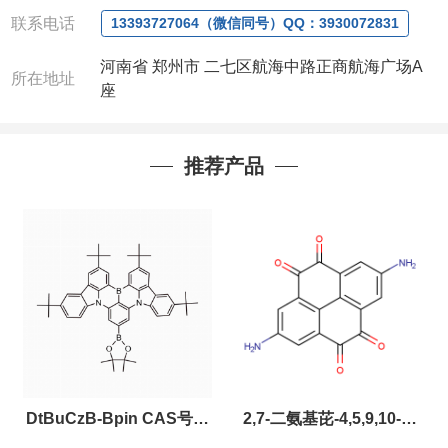
联系人
: 沈晓东(
欢迎致电
,
或
QQ
、微信联系
)
联系电话
13393727064（微信同号）QQ：3930072831
河南省 郑州市 二七区航海中路正商航海广场A
所在地址
座
推荐产品
DtBuCzB-Bpin CAS号：
2,7-二氨基芘-4,5,9,10-四