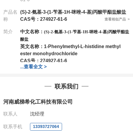
产品名
(S)-2-氨基-3-(1-苄基-1H-咪唑-4-基)丙酸甲酯盐酸盐
称
CAS号：274927-61-6
查看相似产品 >
简介
中文名称：
(S)-2-氨基-3-(1-苄基-1H-咪唑-4-基)丙酸甲酯盐
酸盐
英文名称：
1-Phenylmethyl-L-histidine methyl
ester monohydrochloride
CAS号：
274927-61-6
...
查看全文 >
分子式：
C14H18ClN3O2
分子量：
295.76
包装：
1Mg ; 5Mg;10Mg ;100Mg;250Mg ;500Mg
联系我们
;1g;2.5g ;5g ;10g
可根据客户需求进行分装
我司对高校及科研单位先发货和
*
后付款
;
如果您在工
河南威梯希化工科技有限公司
作中有用到的试剂
,
欢迎前来询购
,
如若出现质量问题
,
全额退款
,
并承担所有运费。
联系人
沈经理
电话
:0371-63377391/13393727064
QQ:3930072831
联系手机
13393727064
微信
:13393727064