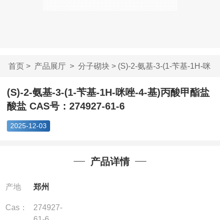
首页
>
产品展厅
>
分子砌块
> (S)-2-氨基-3-(1-苄基-1H-咪
唑...
(S)-2-氨基-3-(1-苄基-1H-咪唑-4-基)丙酸甲酯盐
酸盐 CAS号：274927-61-6
2025-12-03
产品详情
产地
郑州
Cas：
274927-
61-6