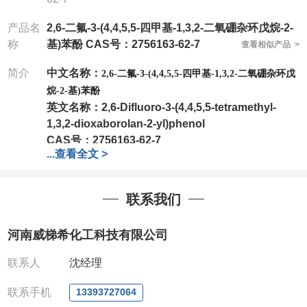
产品名
2,6-二氟-3-(4,4,5,5-四甲基-1,3,2-二氧硼杂环戊烷-2-
称
基)苯酚 CAS号：2756163-62-7
查看相似产品 >
简介
中文名称：
2,6-二氟-3-(4,4,5,5-四甲基-1,3,2-二氧硼杂环戊
烷-2-基)苯酚
英文名称：
2,6-Difluoro-3-(4,4,5,5-tetramethyl-
1,3,2-dioxaborolan-2-yl)phenol
CAS号：
2756163-62-7
...
查看全文 >
分子式：
C12H15BF2O3
分子量：
256.06
包装：
1Mg ; 5Mg;10Mg ;100Mg;250Mg ;500Mg
联系我们
;1g;2.5g ;5g ;10g
可根据客户需求进行分装
我司对高校及科研单位先发货和
*
后付款
;
如果您在工
河南威梯希化工科技有限公司
作中有用到的试剂
,
欢迎前来询购
,
如若出现质量问题
,
全额退款
,
并承担所有运费。
联系人
沈经理
电话
:0371-63377391/13393727064
QQ:3930072831
联系手机
13393727064
微信
:13393727064