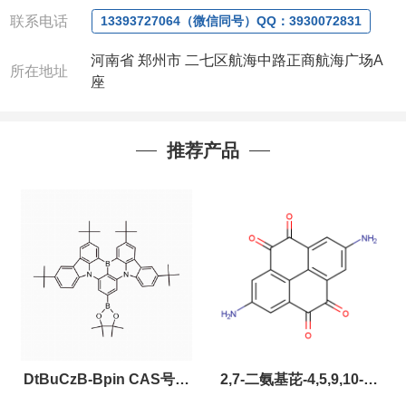
联系人
: 沈晓东(
欢迎致电
,
或
QQ
、微信联系
)
联系电话
13393727064（微信同号）QQ：3930072831
河南省 郑州市 二七区航海中路正商航海广场A
所在地址
座
推荐产品
DtBuCzB-Bpin CAS号：
2,7-二氨基芘-4,5,9,10-四