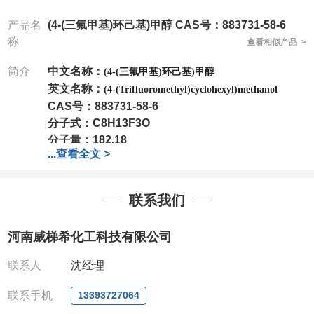
产品名
(4-(三氟甲基)环己基)甲醇 CAS号：883731-58-6
称
查看相似产品 >
简介
中文名称：
(4-(三氟甲基)环己基)甲醇
英文名称：
(4-(Trifluoromethyl)cyclohexyl)methanol
CAS号：
883731-58-6
分子式：
C8H13F3O
分子量：
182.18
...
查看全文 >
包装：
1Mg ; 5Mg;10Mg ;100Mg;250Mg ;500Mg
;1g;2.5g ;5g ;10g
可根据客户需求进行分装
我司对高校及科研单位先发货和
*
后付款
;
如果您在工
联系我们
作中有用到的试剂
,
欢迎前来询购
,
如若出现质量问题
,
全额退款
,
并承担所有运费。
河南威梯希化工科技有限公司
电话
:0371-63377391/13393727064
QQ:3930072831
联系人
沈经理
微信
:13393727064
联系人
: 沈晓东(
欢迎致电
,
或
QQ
、微信联系
)
联系手机
13393727064