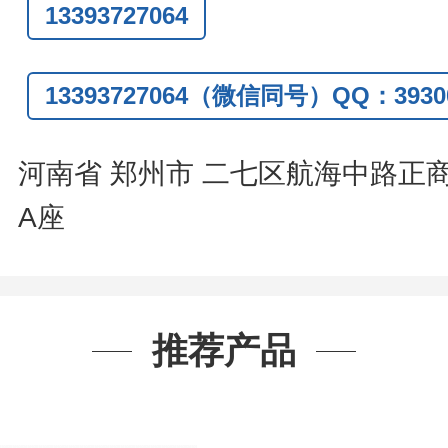
13393727064
Q:3930072831
信
:13393727064
13393727064（微信同号）QQ：39300
系人
: 沈晓东(
欢迎致电
,
或
QQ
、微信
河南省 郑州市 二七区航海中路正
A座
推荐产品