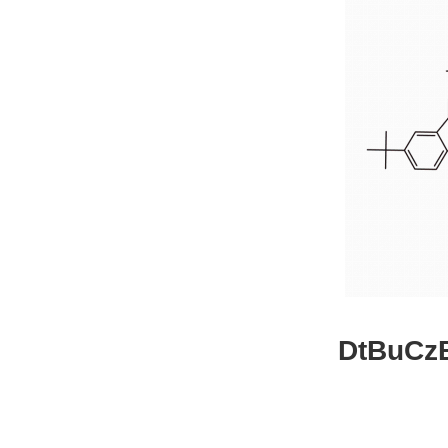
DtBuCzB-B
26