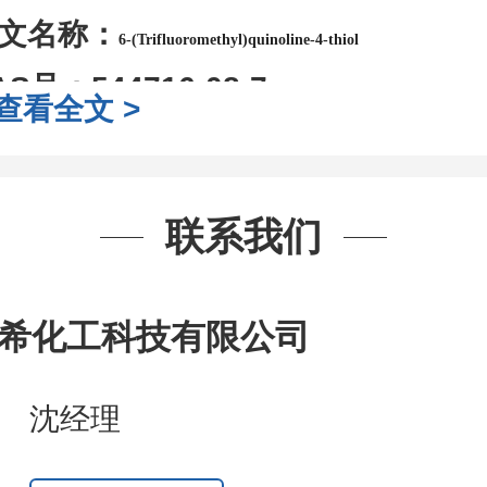
文名称：
6-(Trifluoromethyl)quinoline-4-thiol
AS号：
544716-08-7
查看全文 >
子式：
C10H6F3NS
子量：
229.22
装：
1Mg ; 5Mg;10Mg ;100Mg;250
联系我们
g;2.5g ;5g ;10g
可根据客户需求进行
司对高校及科研单位先发货和
*
后付
希化工科技有限公司
作中有用到的试剂
,
欢迎前来询购
,
如
沈经理
题
,
全额退款
,
并承担所有运费。
话
:0371-63377391/13393727064