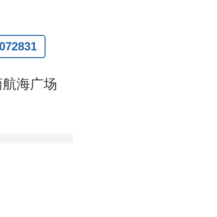
72831
联系
)
商航海广场