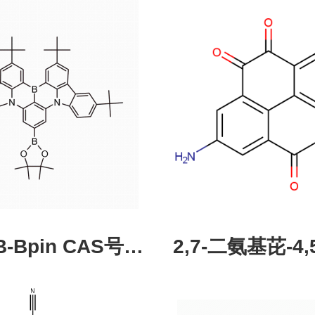
pin CAS号：
2,7-二氨基芘-4,5
43331-97-7
酮，CAS:245987