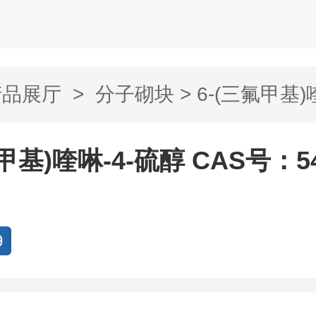
产品展厅
>
分子砌块
> 6-(三氟甲基)
甲基)喹啉-4-硫醇 CAS号：54
9