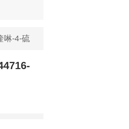
喹啉-4-硫
4716-