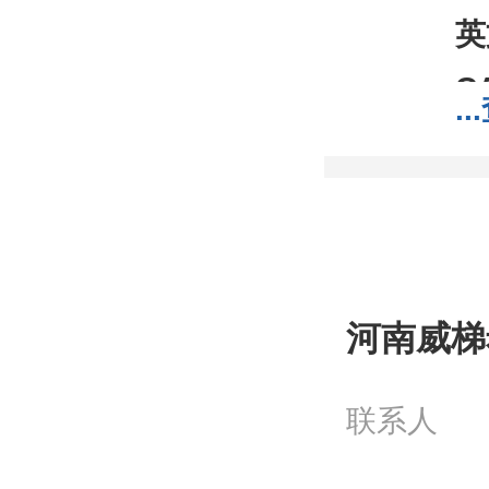
英
C
...
分
分
包
;1
我
河南威梯
工
联系人
问
电