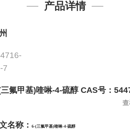
产品详情
州
4716-
-7
-(三氟甲基)喹啉-4-硫醇 CAS号：54471
查
文名称：
6-(三氟甲基)喹啉-4-硫醇