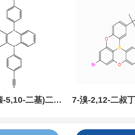
现货促销，可分
研究所 先
吩嗪-5,10-二基)二苯
7-溴-2,12-二叔丁
:1638702-80-
氧杂-13B-硼萘[3,