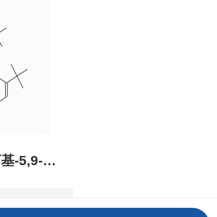
装，高校
发后付
基-5,9-二
2,1-DE]