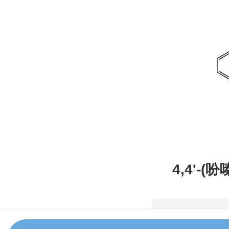
4,4'-(
甲腈，CAS