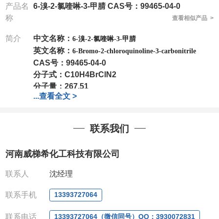
产品名
6-溴-2-氯喹啉-3-甲腈 CAS号：99465-04-0
称
查看相似产品 >
简介
中文名称：
6-溴-2-氯喹啉-3-甲腈
英文名称：
6-Bromo-2-chloroquinoline-3-carbonitrile
CAS号：
99465-04-0
分子式：
C10H4BrClN2
分子量：
267.51
...
查看全文 >
包装：
1Mg ; 5Mg;10Mg ;100Mg;250Mg ;500Mg
;1g;2.5g ;5g ;10g
可根据客户需求进行分装
我司对高校及科研单位先发货和
*
后付款
;
如果您在工
联系我们
作中有用到的试剂
,
欢迎前来询购
,
如若出现质量问题
,
全额退款
,
并承担所有运费。
河南威梯希化工科技有限公司
电话
:0371-63377391/13393727064
QQ:3930072831
联系人
沈经理
微信
:13393727064
联系人
: 沈晓东(
欢迎致电
,
或
QQ
、微信联系
)
联系手机
13393727064
联系电话
13393727064（微信同号）QQ：3930072831