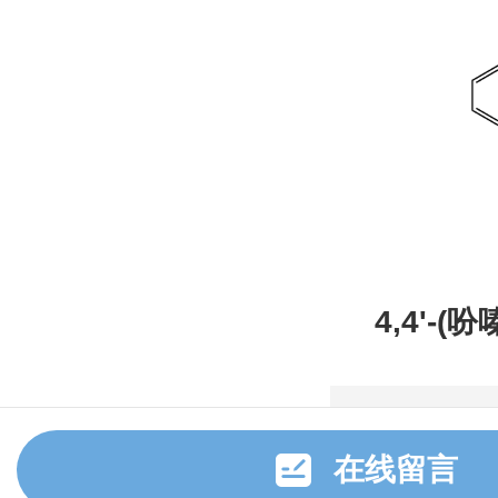
4,4'-(
甲腈，CAS
在线留言
3，常备