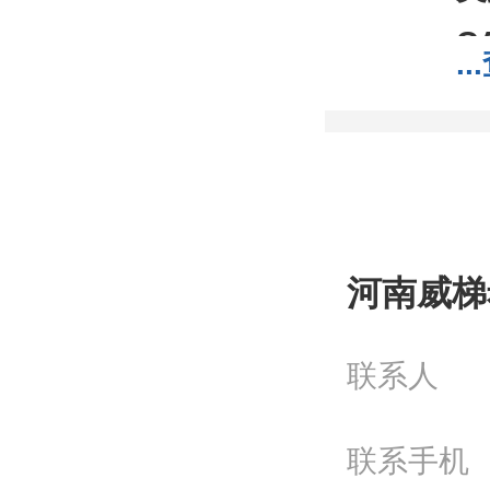
C
...
分
分
包
;1
我
河南威梯
工
联系人
问
电
联系手机
Q