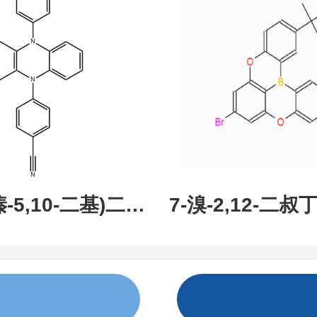
现货促销，可分
研究所 先
吩嗪-5,10-二基)二苯
7-溴-2,12-二叔丁
:1638702-80-
氧杂-13B-硼萘[3,
现货，科研产品，
蒽，CAS:237849