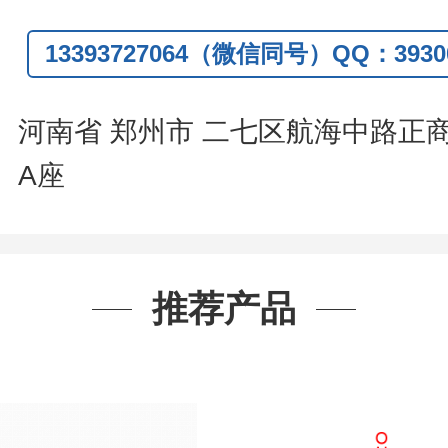
信
:13393727064
13393727064（微信同号）QQ：39300
系人
: 沈晓东(
欢迎致电
,
或
QQ
、微信
河南省 郑州市 二七区航海中路正
A座
推荐产品