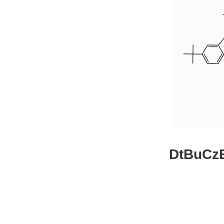
DtBuCzB-B
26