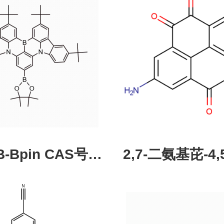
pin CAS号：
2,7-二氨基芘-4,5
43331-97-7
酮，CAS:245987