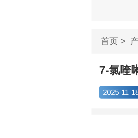
首页
>
号：4320.
7-氯喹啉
2025-11-1