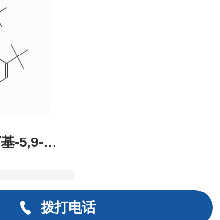
装，高校
发后付
基-5,9-二
2,1-DE]
拨打电话
8-93-0，