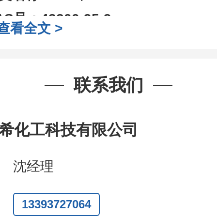
AS号：
43200-95-9
查看全文 >
子式：
C9H7ClN2
子量：
178.62
装：
1Mg ; 5Mg;10Mg ;100Mg;250
联系我们
g;2.5g ;5g ;10g
可根据客户需求进行
司对高校及科研单位先发货和
*
后付
希化工科技有限公司
作中有用到的试剂
,
欢迎前来询购
,
如
沈经理
题
,
全额退款
,
并承担所有运费。
话
:0371-63377391/13393727064
13393727064
Q:3930072831