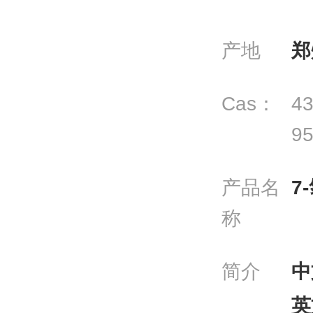
产地
郑
Cas：
43
95
产品名
7
称
简介
中
英