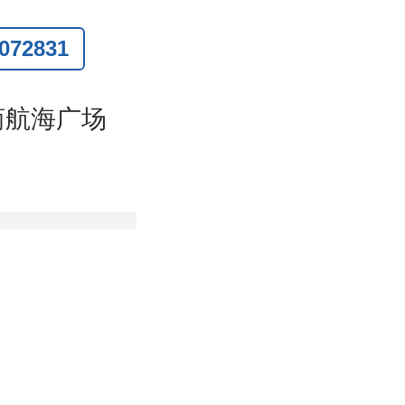
72831
联系
)
商航海广场