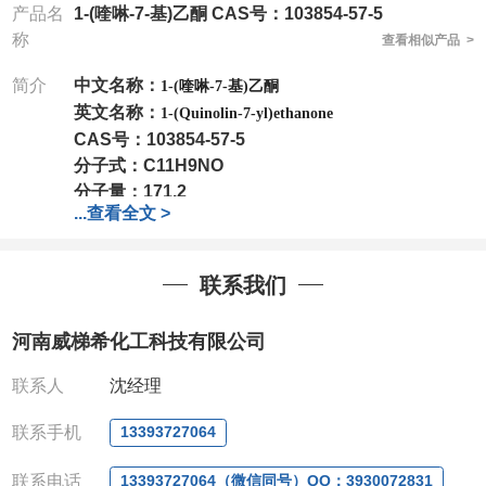
产品名
1-(喹啉-7-基)乙酮 CAS号：103854-57-5
称
查看相似产品 >
简介
中文名称：
1-(喹啉-7-基)乙酮
英文名称：
1-(Quinolin-7-yl)ethanone
CAS号：
103854-57-5
分子式：
C11H9NO
分子量：
171.2
...
查看全文 >
包装：
1Mg ; 5Mg;10Mg ;100Mg;250Mg ;500Mg
;1g;2.5g ;5g ;10g
可根据客户需求进行分装
我司对高校及科研单位先发货和
*
后付款
;
如果您在工
联系我们
作中有用到的试剂
,
欢迎前来询购
,
如若出现质量问题
,
全额退款
,
并承担所有运费。
河南威梯希化工科技有限公司
电话
:0371-63377391/13393727064
QQ:3930072831
联系人
沈经理
微信
:13393727064
联系人
: 沈晓东(
欢迎致电
,
或
QQ
、微信联系
)
联系手机
13393727064
联系电话
13393727064（微信同号）QQ：3930072831