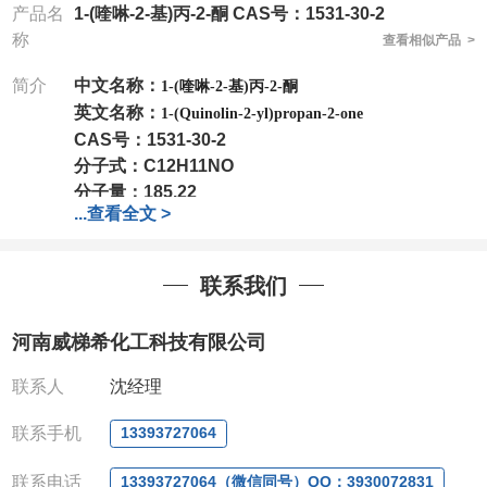
产品名
1-(喹啉-2-基)丙-2-酮 CAS号：1531-30-2
称
查看相似产品 >
简介
中文名称：
1-(喹啉-2-基)丙-2-酮
英文名称：
1-(Quinolin-2-yl)propan-2-one
CAS号：
1531-30-2
分子式：
C12H11NO
分子量：
185.22
...
查看全文 >
包装：
1Mg ; 5Mg;10Mg ;100Mg;250Mg ;500Mg
;1g;2.5g ;5g ;10g
可根据客户需求进行分装
我司对高校及科研单位先发货和
*
后付款
;
如果您在工
联系我们
作中有用到的试剂
,
欢迎前来询购
,
如若出现质量问题
,
全额退款
,
并承担所有运费。
河南威梯希化工科技有限公司
电话
:0371-63377391/13393727064
QQ:3930072831
联系人
沈经理
微信
:13393727064
联系人
: 沈晓东(
欢迎致电
,
或
QQ
、微信联系
)
联系手机
13393727064
联系电话
13393727064（微信同号）QQ：3930072831