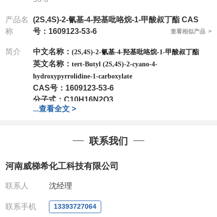
产品名
(2S,4S)-2-氰基-4-羟基吡咯烷-1-甲酸叔丁酯 CAS
称
号：1609123-53-6
查看相似产品 >
简介
中文名称：
(2S,4S)-2-氰基-4-羟基吡咯烷-1-甲酸叔丁酯
英文名称：
tert-Butyl (2S,4S)-2-cyano-4-
hydroxypyrrolidine-1-carboxylate
CAS号：
1609123-53-6
分子式：
C10H16N2O3
...
查看全文 >
分子量：
212.25
包装：
1Mg ; 5Mg;10Mg ;100Mg;250Mg ;500Mg
;1g;2.5g ;5g ;10g
可根据客户需求进行分装
联系我们
我司对高校及科研单位先发货和
*
后付款
;
如果您在工
作中有用到的试剂
,
欢迎前来询购
,
如若出现质量问题
,
河南威梯希化工科技有限公司
全额退款
,
并承担所有运费。
电话
:0371-63377391/13393727064
联系人
沈经理
QQ:3930072831
微信
:13393727064
联系手机
13393727064
联系人
: 沈晓东(
欢迎致电
,
或
QQ
、微信联系
)