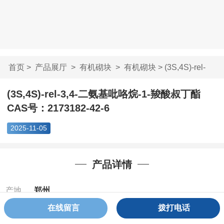
首页
>
产品展厅
>
有机砌块
>
有机砌块
> (3S,4S)-rel-
3,4-二氨基吡咯烷...
(3S,4S)-rel-3,4-二氨基吡咯烷-1-羧酸叔丁酯
CAS号：2173182-42-6
2025-11-05
产品详情
产地
郑州
在线留言
拨打电话
Cas：
2173182-
42-6