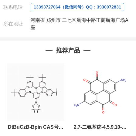
联系人
: 沈晓东(
欢迎致电
,
或
QQ
、微信联系
)
联系电话
13393727064（微信同号）QQ：3930072831
河南省 郑州市 二七区航海中路正商航海广场A
所在地址
座
推荐产品
DtBuCzB-Bpin CAS号：
2,7-二氨基芘-4,5,9,10-四