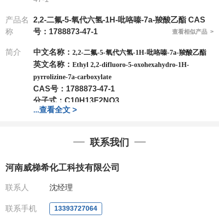
产品名
2,2-二氟-5-氧代六氢-1H-吡咯嗪-7a-羧酸乙酯 CAS
称
号：1788873-47-1
查看相似产品 >
简介
中文名称：
2,2-二氟-5-氧代六氢-1H-吡咯嗪-7a-羧酸乙酯
英文名称：
Ethyl 2,2-difluoro-5-oxohexahydro-1H-
pyrrolizine-7a-carboxylate
CAS号：
1788873-47-1
分子式：
C10H13F2NO3
...
查看全文 >
分子量：
233.21
包装：
1Mg ; 5Mg;10Mg ;100Mg;250Mg ;500Mg
联系我们
;1g;2.5g ;5g ;10g
可根据客户需求进行分装
我司对高校及科研单位先发货和
*
后付款
;
如果您在工
河南威梯希化工科技有限公司
作中有用到的试剂
,
欢迎前来询购
,
如若出现质量问题
,
全额退款
,
并承担所有运费。
联系人
沈经理
电话
:0371-63377391/13393727064
QQ:3930072831
联系手机
13393727064
微信
:13393727064