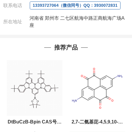
联系人
: 沈晓东(
欢迎致电
,
或
QQ
、微信联系
)
联系电话
13393727064（微信同号）QQ：3930072831
河南省 郑州市 二七区航海中路正商航海广场A
所在地址
座
推荐产品
DtBuCzB-Bpin CAS号：
2,7-二氨基芘-4,5,9,10-四