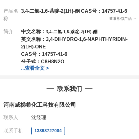
产品名
3,4-二氢-1,6-萘啶-2(1H)-酮 CAS号：14757-41-6
称
查看相似产品 >
简介
中文名称：
3,4-二氢-1,6-萘啶-2(1H)-酮
英文名称：
3,4-DIHYDRO-1,6-NAPHTHYRIDIN-
2(1H)-ONE
CAS号：
14757-41-6
分子式：
C8H8N2O
...
查看全文 >
分子量：
148.16
包装：
1Mg ; 5Mg;10Mg ;100Mg;250Mg ;500Mg
联系我们
;1g;2.5g ;5g ;10g
可根据客户需求进行分装
我司对高校及科研单位先发货和
*
后付款
;
如果您在工
河南威梯希化工科技有限公司
作中有用到的试剂
,
欢迎前来询购
,
如若出现质量问题
,
全额退款
,
并承担所有运费。
联系人
沈经理
电话
:0371-63377391/13393727064
QQ:3930072831
联系手机
13393727064
微信
:13393727064