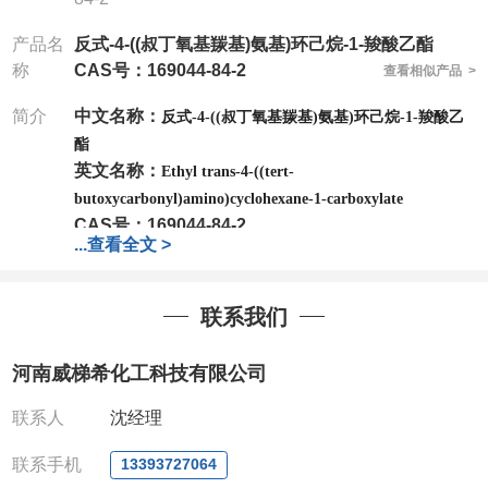
产品名
反式-4-((叔丁氧基羰基)氨基)环己烷-1-羧酸乙酯
称
CAS号：169044-84-2
查看相似产品 >
简介
中文名称：
反式-4-((叔丁氧基羰基)氨基)环己烷-1-羧酸乙
酯
英文名称：
Ethyl trans-4-((tert-
butoxycarbonyl)amino)cyclohexane-1-carboxylate
CAS号：
169044-84-2
...
查看全文 >
分子式：
C14H25NO4
分子量：
271.35
包装：
1Mg ; 5Mg;10Mg ;100Mg;250Mg ;500Mg
联系我们
;1g;2.5g ;5g ;10g
可根据客户需求进行分装
我司对高校及科研单位先发货和
*
后付款
;
如果您在工
河南威梯希化工科技有限公司
作中有用到的试剂
,
欢迎前来询购
,
如若出现质量问题
,
全额退款
,
并承担所有运费。
联系人
沈经理
电话
:0371-63377391/13393727064
QQ:3930072831
联系手机
13393727064
微信
:13393727064