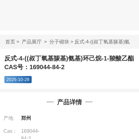
首页
>
产品展厅
>
分子砌块
> 反式-4-((叔丁氧基羰基)氨
基)...
反式-4-((叔丁氧基羰基)氨基)环己烷-1-羧酸乙酯
CAS号：169044-84-2
2025-10-28
产品详情
产地
郑州
Cas：
169044-
84-2