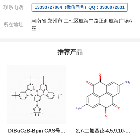
联系人
: 沈晓东(
欢迎致电
,
或
QQ
、微信联系
)
联系电话
13393727064（微信同号）QQ：3930072831
河南省 郑州市 二七区航海中路正商航海广场A
所在地址
座
推荐产品
DtBuCzB-Bpin CAS号：
2,7-二氨基芘-4,5,9,10-四