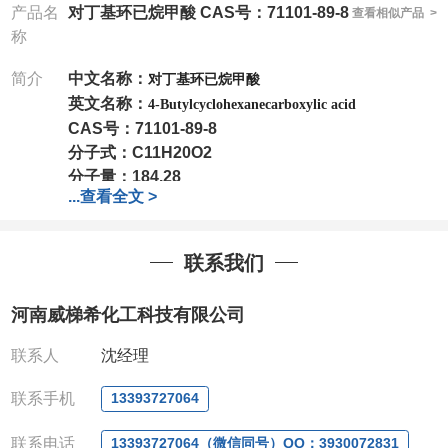
产品名
对丁基环已烷甲酸 CAS号：71101-89-8
查看相似产品 >
称
简介
中文名称：
对丁基环已烷甲酸
英文名称：
4-Butylcyclohexanecarboxylic acid
CAS号：
71101-89-8
分子式：
C11H20O2
分子量：
184.28
...
查看全文 >
包装：
1Mg ; 5Mg;10Mg ;100Mg;250Mg ;500Mg
;1g;2.5g ;5g ;10g
可根据客户需求进行分装
我司对高校及科研单位先发货和
*
后付款
;
如果您在工
联系我们
作中有用到的试剂
,
欢迎前来询购
,
如若出现质量问题
,
全额退款
,
并承担所有运费。
河南威梯希化工科技有限公司
电话
:0371-63377391/13393727064
QQ:3930072831
联系人
沈经理
微信
:13393727064
联系人
: 沈晓东(
欢迎致电
,
或
QQ
、微信联系
)
联系手机
13393727064
联系电话
13393727064（微信同号）QQ：3930072831