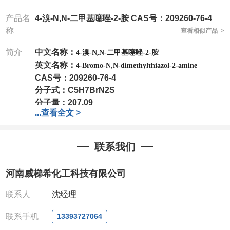
产品名
4-溴-N,N-二甲基噻唑-2-胺 CAS号：209260-76-4
称
查看相似产品 >
简介
中文名称：
4-溴-N,N-二甲基噻唑-2-胺
英文名称：
4-Bromo-N,N-dimethylthiazol-2-amine
CAS号：
209260-76-4
分子式：
C5H7BrN2S
分子量：
207.09
...
查看全文 >
包装：
1Mg ; 5Mg;10Mg ;100Mg;250Mg ;500Mg
;1g;2.5g ;5g ;10g
可根据客户需求进行分装
我司对高校及科研单位先发货和
*
后付款
;
如果您在工
联系我们
作中有用到的试剂
,
欢迎前来询购
,
如若出现质量问题
,
全额退款
,
并承担所有运费。
河南威梯希化工科技有限公司
电话
:0371-63377391/13393727064
QQ:3930072831
联系人
沈经理
微信
:13393727064
联系人
: 沈晓东(
欢迎致电
,
或
QQ
、微信联系
)
联系手机
13393727064