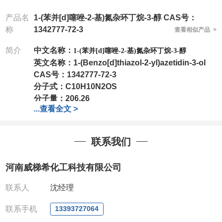
产品名
1-(苯并[d]噻唑-2-基)氮杂环丁烷-3-醇 CAS号：
称
1342777-72-3
查看相似产品 >
简介
中文名称：
1-(苯并[d]噻唑-2-基)氮杂环丁烷-3-醇
英文名称：
1-(Benzo[d]thiazol-2-yl)azetidin-3-ol
CAS号：
1342777-72-3
分子式：
C10H10N2OS
分子量：
206.26
...
查看全文 >
包装：
1Mg ; 5Mg;10Mg ;100Mg;250Mg ;500Mg
;1g;2.5g ;5g ;10g
可根据客户需求进行分装
我司对高校及科研单位先发货和
*
后付款
;
如果您在工
联系我们
作中有用到的试剂
,
欢迎前来询购
,
如若出现质量问题
,
全额退款
,
并承担所有运费。
河南威梯希化工科技有限公司
电话
:0371-63377391/13393727064
QQ:3930072831
联系人
沈经理
微信
:13393727064
联系人
: 沈晓东(
欢迎致电
,
或
QQ
、微信联系
)
联系手机
13393727064