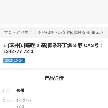
首页
>
产品展厅
>
分子砌块
> 1-(苯并[d]噻唑-2-基)氮杂环
丁...
1-(苯并[d]噻唑-2-基)氮杂环丁烷-3-醇 CAS号：
1342777-72-3
2025-10-24
产品详情
产地
郑州
Cas：
1342777-
72-3