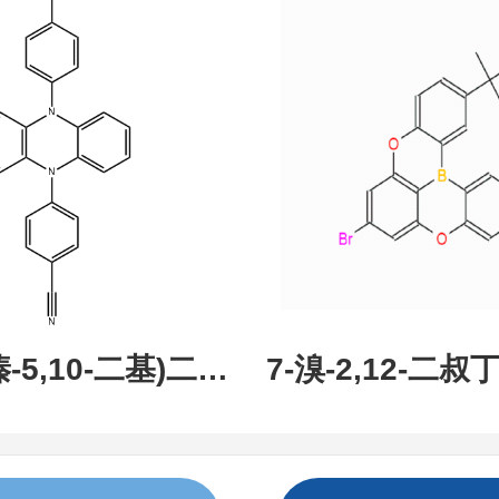
现货促销，可分
研究所 先
吩嗪-5,10-二基)二苯
7-溴-2,12-二叔丁
:1638702-80-
氧杂-13B-硼萘[3,