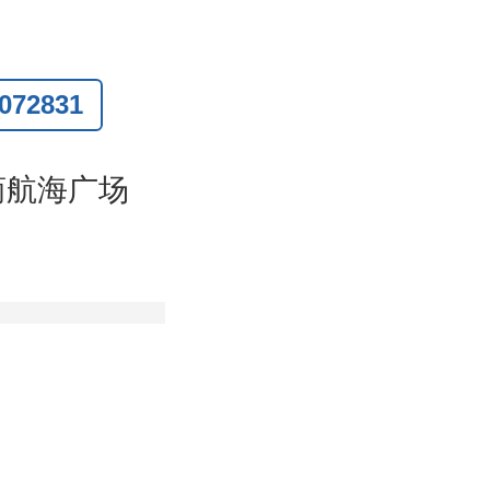
72831
联系
)
商航海广场