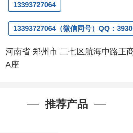
13393727064
话
:0371-63377391/13393727064
Q:3930072831
13393727064（微信同号）QQ：39300
信
:13393727064
系人
: 沈晓东(
欢迎致电
,
或
QQ
、微信
河南省 郑州市 二七区航海中路正
A座
推荐产品