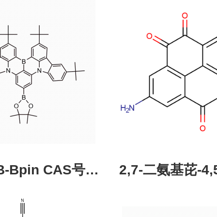
pin CAS号：
2,7-二氨基芘-4,5
43331-97-7
酮，CAS:245987