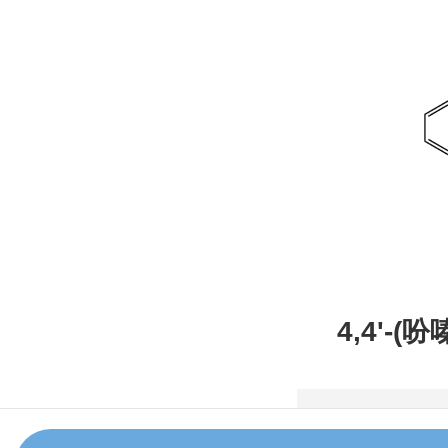
4,4'-(
甲腈，CAS