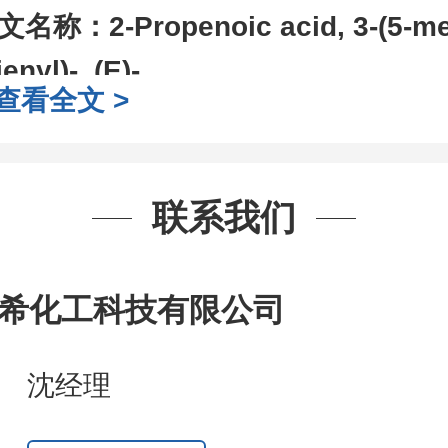
文名称：
2-Propenoic acid, 3-(5-me
ienyl)-, (E)-
查看全文 >
AS号：
70329-36-1
子式：
C8H8O2S
子量：
168.21
联系我们
装：
1Mg ; 5Mg;10Mg ;100Mg;250
g;2.5g ;5g ;10g
可根据客户需求进行
希化工科技有限公司
司对高校及科研单位先发货和
*
后付
作中有用到的试剂
,
欢迎前来询购
,
如
沈经理
题
,
全额退款
,
并承担所有运费。