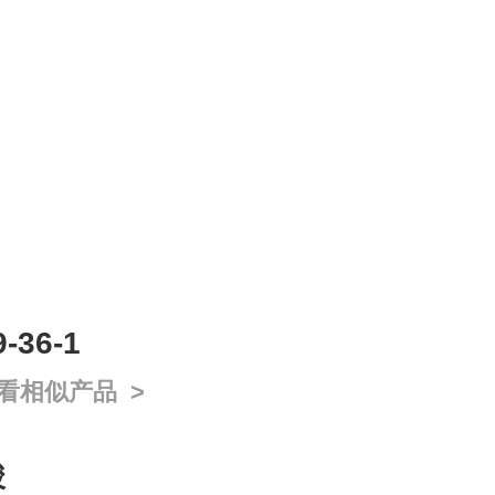
36-1
看相似产品 >
酸