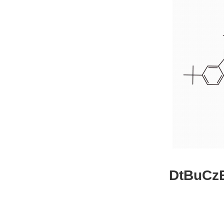
DtBuCzB-B
26