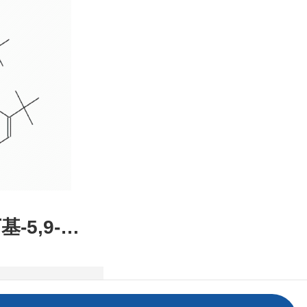
装，高校
发后付
基-5,9-二
2,1-DE]