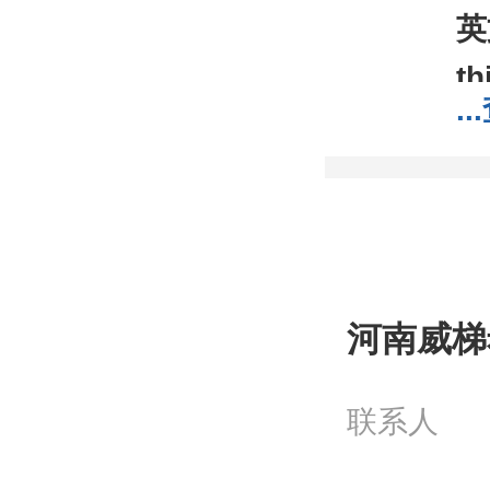
英
th
...
C
分
分
包
;1
河南威梯
我
工
联系人
问