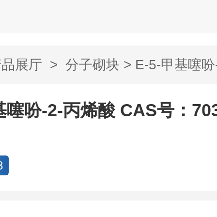
产品展厅
>
分子砌块
> E-5-甲基噻吩
基噻吩-2-丙烯酸 CAS号：7032
3