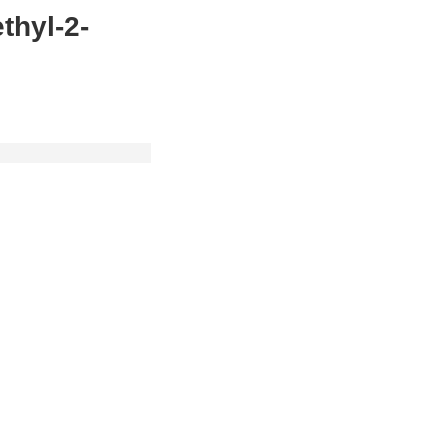
thyl-2-
Mg ;500Mg
分装
款
;
如果您在
若出现质量