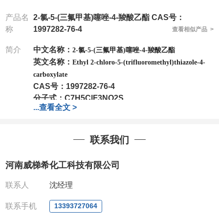
产品名
2-氯-5-(三氟甲基)噻唑-4-羧酸乙酯 CAS号：
称
1997282-76-4
查看相似产品 >
简介
中文名称：
2-氯-5-(三氟甲基)噻唑-4-羧酸乙酯
英文名称：
Ethyl 2-chloro-5-(trifluoromethyl)thiazole-4-
carboxylate
CAS号：
1997282-76-4
分子式：
C7H5ClF3NO2S
...
查看全文 >
分子量：
259.63
包装：
1Mg ; 5Mg;10Mg ;100Mg;250Mg ;500Mg
;1g;2.5g ;5g ;10g
可根据客户需求进行分装
联系我们
我司对高校及科研单位先发货和
*
后付款
;
如果您在工
作中有用到的试剂
,
欢迎前来询购
,
如若出现质量问题
,
河南威梯希化工科技有限公司
全额退款
,
并承担所有运费。
电话
:0371-63377391/13393727064
联系人
沈经理
QQ:3930072831
微信
:13393727064
联系手机
13393727064
联系人
: 沈晓东(
欢迎致电
,
或
QQ
、微信联系
)