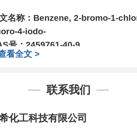
文名称：
Benzene, 2-bromo-1-chlo
uoro-4-iodo-
AS号：
2459761-40-9
查看全文 >
子式：
C6H2BrClFl
子量：
335.34
根据需求进行分装；
高校及科研单位
联系我们
款
Q:3930072831
希化工科技有限公司
信
:13393727064