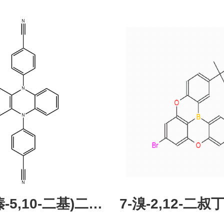
43331-97-7
酮，CAS:245987
现货促销，可分
研究所 先
吩嗪-5,10-二基)二苯
7-溴-2,12-二叔丁