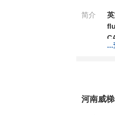
简介
英
fl
C
...
分
分
可
付
Q
河南威梯
微