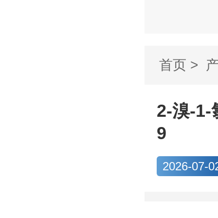
首页
>
氯-3-氟-
2-溴-1
9
2026-07-0