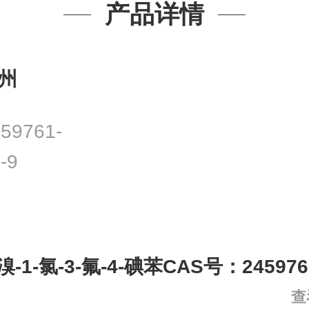
产品详情
州
59761-
-9
-溴-1-氯-3-氟-4-碘苯CAS号：2459761
查