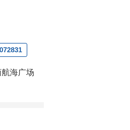
联系
)
72831
商航海广场