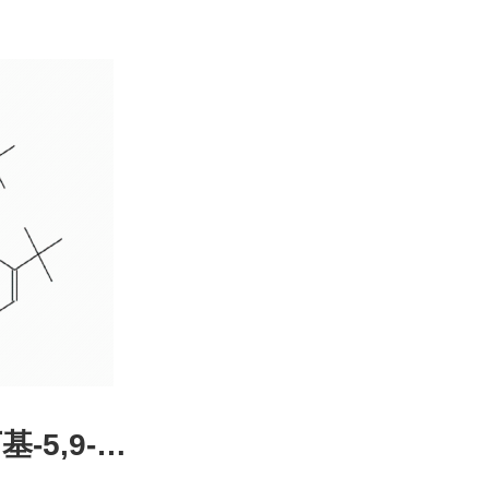
4-51-0，
装，高校
发后付
基-5,9-二