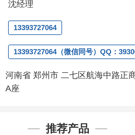
系人
: 沈晓东(
欢迎致电
,
或
QQ
、微信
沈经理
13393727064
13393727064（微信同号）QQ：39300
河南省 郑州市 二七区航海中路正
A座
推荐产品