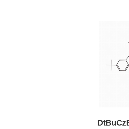
DtBuCzB-B