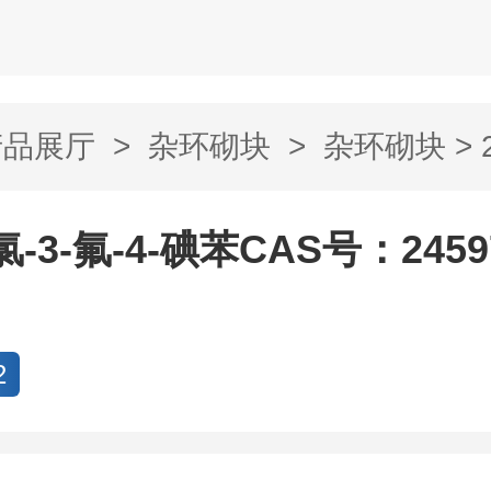
产品展厅
>
杂环砌块
>
杂环砌块
> 
4-碘苯CAS号：...
-氯-3-氟-4-碘苯CAS号：24597
2