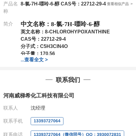
产品名
8-氯-7H-嘌呤-6-醇 CAS号：22712-29-4
查看相似产品 >
称
中文名称：
8-氯-7H-嘌呤-6-醇
简介
英文名称：
8-CHLOROHYPOXANTHINE
CAS号：
22712-29-4
分子式：
C5H3ClN4O
分子量：
170.56
...
查看全文 >
可根据客户需求进行分装
QQ:3930072831
微信
:13393727064
联系我们
联系人
: 沈晓东(
欢迎致电
,
或
QQ
、微信联系
)
河南威梯希化工科技有限公司
联系人
沈经理
联系手机
13393727064
联系电话
13393727064（微信同号）QQ：3930072831