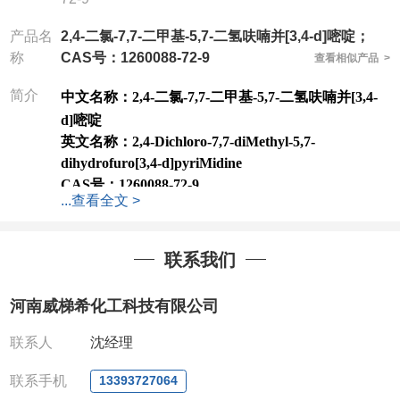
产品名
2,4-二氯-7,7-二甲基-5,7-二氢呋喃并[3,4-d]嘧啶；
称
CAS号：1260088-72-9
查看相似产品 >
简介
中文名称：
2,4-二氯-7,7-二甲基-5,7-二氢呋喃并[3,4-
d]嘧啶
英文名称：
2,4-Dichloro-7,7-diMethyl-5,7-
dihydrofuro[3,4-d]pyriMidine
CAS号：
1260088-72-9
...
查看全文 >
分子式：
C8H8Cl2N2O
分子量：
219.07
包装：
1Mg ; 5Mg;10Mg ;100Mg;250Mg ;500Mg
联系我们
;1g;2.5g ;5g ;10g
可根据客户需求进行分装
我司对高校及科研单位先发货和
*
后付款
;
如果您在工
河南威梯希化工科技有限公司
作中有用到的试剂
,
欢迎前来询购
,
如若出现质量问题
,
全额退款
,
并承担所有运费。
联系人
沈经理
电话
:0371-63377391/13393727064
QQ:3930072831
联系手机
13393727064
微信
:13393727064