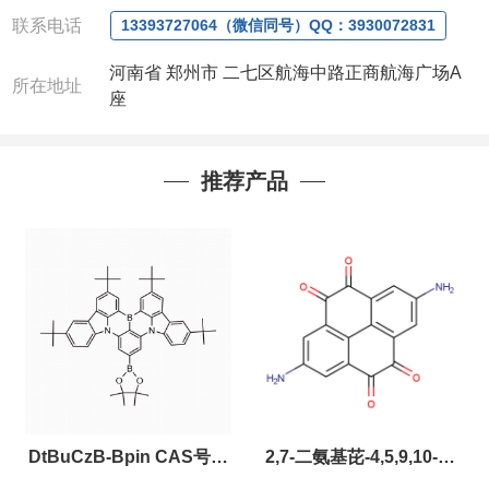
联系人
: 沈晓东(
欢迎致电
,
或
QQ
、微信联系
)
联系电话
13393727064（微信同号）QQ：3930072831
河南省 郑州市 二七区航海中路正商航海广场A
所在地址
座
推荐产品
DtBuCzB-Bpin CAS号：
2,7-二氨基芘-4,5,9,10-四