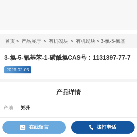
首页
>
产品展厅
>
有机砌块
>
有机砌块
> 3-氯-5-氰基
苯-1-磺酰氯CAS号...
3-氯-5-氰基苯-1-磺酰氯CAS号：1131397-77-7
2026-02-03
产品详情
产地
郑州
Cas：
1131397-
在线留言
拨打电话
77-7