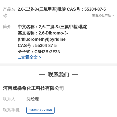
产品名
2,6-二溴-3-(三氟甲基)吡啶 CAS号：55304-87-5
称
查看相似产品 >
2,6-二溴-3-(三氟甲基)吡啶
简介
中文名称：
英文名称：
2,6-Dibromo-3-
(trifluoromethyl)pyridine
CAS号：
55304-87-5
分子式：
C6H2Br2F3N
...
查看全文 >
分子量：
304.89
包装：
1Mg ; 5Mg;10Mg ;100Mg;250Mg ;500Mg
;1g;2.5g ;5g ;10g
可根据客户需求进行分装
联系我们
我司对高校及科研单位先发货和
*
后付款
;
如果您在工
作中有用到的试剂
,
欢迎前来询购
,
如若出现质量问题
,
河南威梯希化工科技有限公司
全额退款
,
并承担所有运费。
电话
:0371-63377391/13393727064
联系人
沈经理
QQ:3930072831
微信
:13393727064
联系手机
13393727064
联系人
: 沈晓东(
欢迎致电
,
或
QQ
、微信联系
)