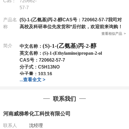
Cas：
720662-
57-7
产品名
(S)-1-(乙氨基)丙-2-醇CAS号：720662-57-7我司对
称
高校及科研单位先发货和*后付款，欢迎前来询购！
查看相似产品 >
(S)-1-(乙氨基)丙-2-醇
简介
中文名称：
英文名称：
(S)-1-(Ethylamino)propan-2-ol
CAS号：
720662-57-7
分子式：
C5H13NO
分子量：
103.16
...
查看全文 >
包装：
1Mg ; 5Mg;10Mg ;100Mg;250Mg ;500Mg
;1g;2.5g ;5g ;10g
可根据客户需求进行分装
我司对高校及科研单位先发货和
*
后付款
;
如果您在工
联系我们
作中有用到的试剂
,
欢迎前来询购
,
如若出现质量问题
,
全额退款
,
并承担所有运费。
河南威梯希化工科技有限公司
电话
:0371-63377391/13393727064
QQ:3930072831
联系人
沈经理