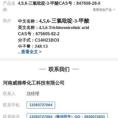
产品名
4,5,6-三氯吡啶-3-甲酸CAS号：847608-28-0
称
查看相似产品 >
4,5,6-三氯吡啶-3-甲酸
简介
中文名称：
英文名称：
4,5,6-Trichloronicotinic acid
CAS号：
675605-92-2
分子式：
C14H21BO3
分子量：
248.13
...
查看全文 >
包装：
1Mg ; 5Mg;10Mg ;100Mg;250Mg ;500Mg
;1g;2.5g ;5g ;10g
可根据客户需求进行分装
我司对高校及科研单位先发货和
*
后付款
;
如果您在工
联系我们
作中有用到的试剂
,
欢迎前来询购
,
如若出现质量问题
,
全额退款
,
并承担所有运费。
河南威梯希化工科技有限公司
电话
:0371-63377391/13393727064
QQ:3930072831
联系人
沈经理
微信
:13393727064
联系人
: 沈晓东(
欢迎致电
,
或
QQ
、微信联系
)
联系手机
13393727064
联系电话
13393727064（微信同号）QQ：3930072831