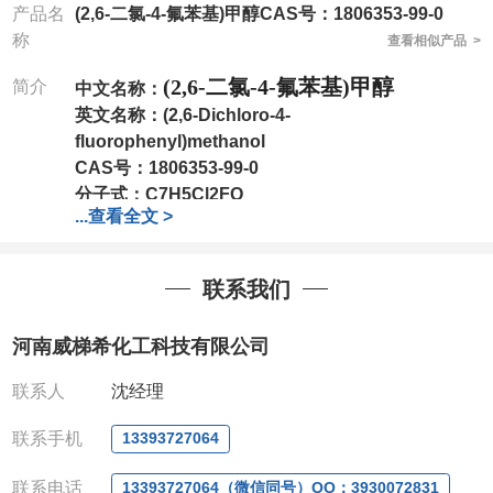
产品名
(2,6-二氯-4-氟苯基)甲醇CAS号：1806353-99-0
称
查看相似产品 >
(2,6-二氯-4-氟苯基)甲醇
简介
中文名称：
英文名称：
(2,6-Dichloro-4-
fluorophenyl)methanol
CAS号：
1806353-99-0
分子式：
C7H5Cl2FO
...
查看全文 >
分子量：
195.02
包装：
1Mg ; 5Mg;10Mg ;100Mg;250Mg ;500Mg
;1g;2.5g ;5g ;10g
可根据客户需求进行分装
联系我们
我司对高校及科研单位先发货和
*
后付款
;
如果您在工
作中有用到的试剂
,
欢迎前来询购
,
如若出现质量问题
,
河南威梯希化工科技有限公司
全额退款
,
并承担所有运费。
电话
:0371-63377391/13393727064
联系人
沈经理
QQ:3930072831
微信
:13393727064
联系手机
13393727064
联系人
: 沈晓东(
欢迎致电
,
或
QQ
、微信联系
)
联系电话
13393727064（微信同号）QQ：3930072831