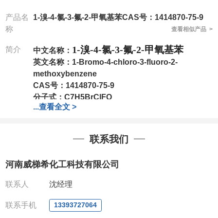
产品名
1-溴-4-氯-3-氟-2-甲氧基苯CAS号：1414870-75-9
称
查看相似产品 >
1-溴-4-氯-3-氟-2-甲氧基苯
简介
中文名称：
英文名称：
1-Bromo-4-chloro-3-fluoro-2-
methoxybenzene
CAS号：
1414870-75-9
分子式：
C7H5BrClFO
...
查看全文 >
分子量：
239.47
包装：
1Mg ; 5Mg;10Mg ;100Mg;250Mg ;500Mg
;1g;2.5g ;5g ;10g
可根据客户需求进行分装
联系我们
我司对高校及科研单位先发货和
*
后付款
;
如果您在工
作中有用到的试剂
,
欢迎前来询购
,
如若出现质量问题
,
河南威梯希化工科技有限公司
全额退款
,
并承担所有运费。
电话
:0371-63377391/13393727064
联系人
沈经理
QQ:3930072831
微信
:13393727064
联系手机
13393727064
联系人
: 沈晓东(
欢迎致电
,
或
QQ
、微信联系
)