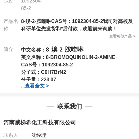
Cas：
1092304-
85-2
产品名
8-溴-2-胺喹啉CAS号：1092304-85-2我司对高校及
称
科研单位先发货和*后付款，欢迎前来询购！
查看相似产品 >
8-溴-2-胺喹啉
简介
中文名称：
英文名称：
8-BROMOQUINOLIN-2-AMINE
CAS号：
1092304-85-2
分子式：
C9H7BrN2
分子量：
223.07
...
查看全文 >
包装：
1Mg ; 5Mg;10Mg ;100Mg;250Mg ;500Mg
;1g;2.5g ;5g ;10g
可根据客户需求进行分装
我司对高校及科研单位先发货和
*
后付款
;
如果您在工
联系我们
作中有用到的试剂
,
欢迎前来询购
,
如若出现质量问题
,
全额退款
,
并承担所有运费。
河南威梯希化工科技有限公司
电话
:0371-63377391/13393727064
QQ:3930072831
联系人
沈经理