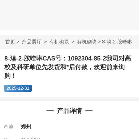
首页
>
产品展厅
>
有机砌块
>
有机砌块
> 8-溴-2-胺喹啉
CAS号：1092304-...
8-溴-2-胺喹啉CAS号：1092304-85-2我司对高
校及科研单位先发货和*后付款，欢迎前来询
购！
2025-12-31
产品详情
产地
郑州