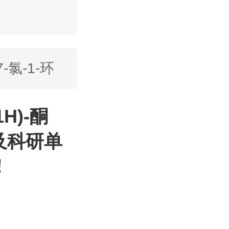
7-氯-1-环
1H)-酮
校及科研单
！