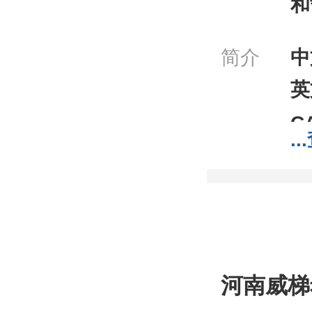
和
简介
中
英
C
...
分
分
包
;1
我
河南威梯
工