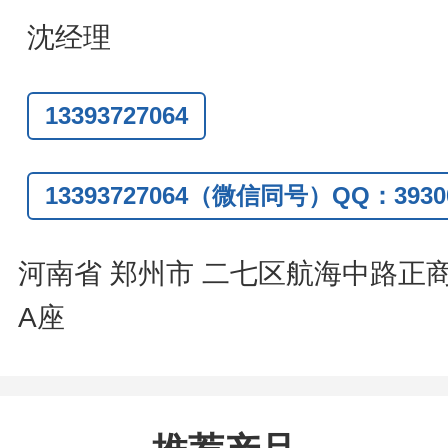
题
,
全额退款
,
并承担所有运费。
沈经理
话
:0371-63377391/13393727064
13393727064
Q:3930072831
信
:13393727064
13393727064（微信同号）QQ：39300
系人
: 沈晓东(
欢迎致电
,
或
QQ
、微信
河南省 郑州市 二七区航海中路正
A座