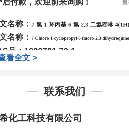
*后付款，欢迎前来询购！
查
文名称：
7-氯-1-环丙基-6-氟-2,3-二氢喹啉-4(1H
文名称：
7-Chloro-1-cyclopropyl-6-fluoro-2,3-dihydroquino
AS号：
1823781-72-1
查看全文 >
子式：
C12H11ClFNO
子量：
239.67
装：
1Mg ; 5Mg;10Mg ;100Mg;250
联系我们
g;2.5g ;5g ;10g
可根据客户需求进行
司对高校及科研单位先发货和
*
后付
希化工科技有限公司
作中有用到的试剂
,
欢迎前来询购
,
如