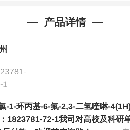
产品详情
州
23781-
-1
-氯-1-环丙基-6-氟-2,3-二氢喹啉-4(1H
：1823781-72-1我司对高校及科