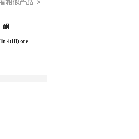
看相似产品 >
)-酮
lin-4(1H)-one
Mg ;500Mg
分装
款
;
如果您在
若出现质量