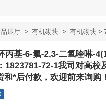
产品展厅
>
有机砌块
>
有机砌块
> 
2,3-二氢...
-环丙基-6-氟-2,3-二氢喹啉-4(
：1823781-72-1我司对高
货和*后付款，欢迎前来询购
9