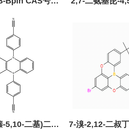
pin CAS号：
2,7-二氨基芘-4,5
43331-97-7
酮，CAS:245987
现货促销，可分
研究所 先
吩嗪-5,10-二基)二苯
7-溴-2,12-二叔丁