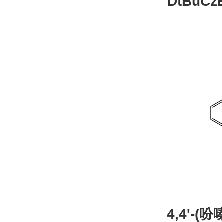
DtBuCzB-B
26
4,4'-(