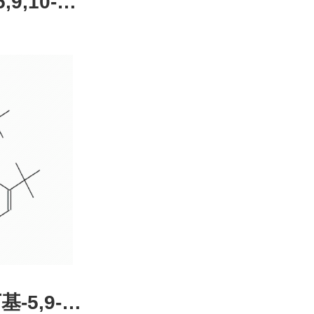
,9,10-四
4-51-0，
装，高校
发后付
基-5,9-二