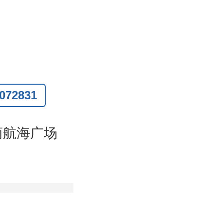
72831
联系
)
商航海广场