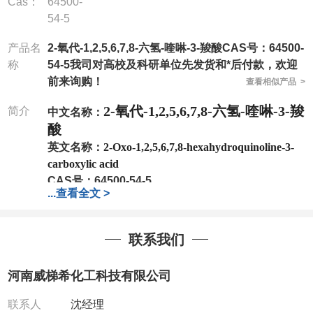
Cas：
64500-
54-5
产品名
2-氧代-1,2,5,6,7,8-六氢-喹啉-3-羧酸CAS号：64500-
称
54-5我司对高校及科研单位先发货和*后付款，欢迎
前来询购！
查看相似产品 >
2-氧代-1,2,5,6,7,8-六氢-喹啉-3-羧
简介
中文名称：
酸
英文名称：
2-Oxo-1,2,5,6,7,8-hexahydroquinoline-3-
carboxylic acid
CAS号：
64500-54-5
...
查看全文 >
分子式：
C10H11NO3
分子量：
193.2
包装：
1Mg ; 5Mg;10Mg ;100Mg;250Mg ;500Mg
联系我们
;1g;2.5g ;5g ;10g
可根据客户需求进行分装
我司对高校及科研单位先发货和
*
后付款
;
如果您在工
河南威梯希化工科技有限公司
作中有用到的试剂
,
欢迎前来询购
,
如若出现质量问题
,
全额退款
,
并承担所有运费。
联系人
沈经理