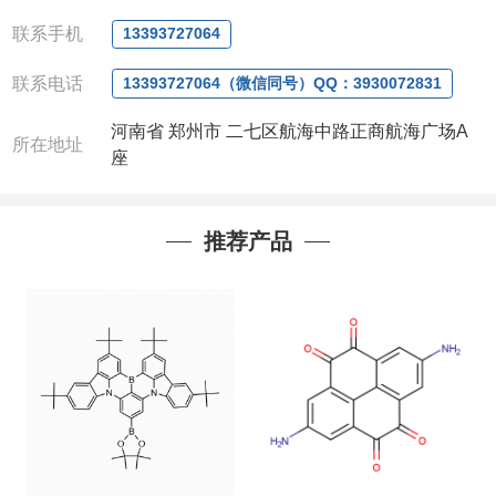
电话
:0371-63377391/13393727064
QQ:3930072831
联系手机
13393727064
微信
:13393727064
联系人
: 沈晓东(
欢迎致电
,
或
QQ
、微信联系
)
联系电话
13393727064（微信同号）QQ：3930072831
河南省 郑州市 二七区航海中路正商航海广场A
所在地址
座
推荐产品