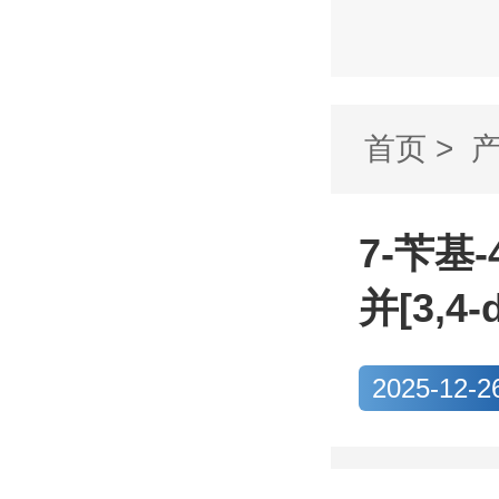
首页
>
氯-2-(三氟
7-苄基-
并[3,4
2025-12-2