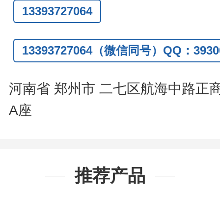
13393727064
话
:0371-63377391/13393727064
Q:3930072831
13393727064（微信同号）QQ：39300
信
:13393727064
系人
: 沈晓东(
欢迎致电
,
或
QQ
、微信
河南省 郑州市 二七区航海中路正
A座
推荐产品