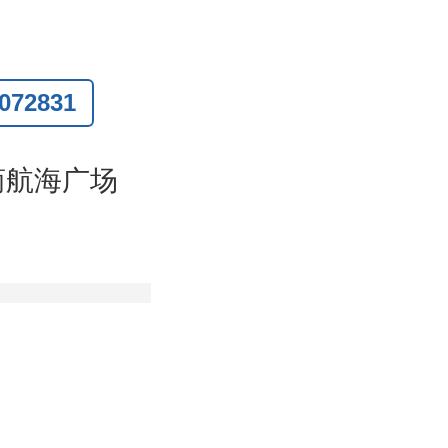
72831
联系
)
商航海广场