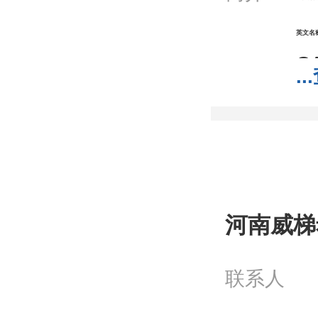
英文名
C
...
分
分
包
;1
河南威梯
我
联系人
工
问