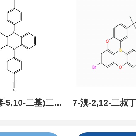
现货促销，可分
研究所 先
吩嗪-5,10-二基)二苯
7-溴-2,12-二叔丁
:1638702-80-
氧杂-13B-硼萘[3,