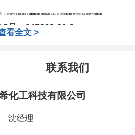
称：
7-Benzyl-4-chloro-2-(trifluoromethyl)-5,6,7,8-tetrahydropyrido[3,4-d]pyrimidine
AS号：
647863-01-2
查看全文 >
子式：
C15H13ClF3N3
子量：
327.73
联系我们
装：
1Mg ; 5Mg;10Mg ;100Mg;250
g;2.5g ;5g ;10g
可根据客户需求进行
希化工科技有限公司
司对高校及科研单位先发货和
*
后付
沈经理
作中有用到的试剂
,
欢迎前来询购
,
如
题
,
全额退款
,
并承担所有运费。