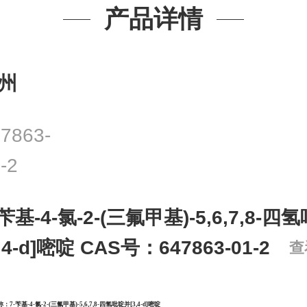
产品详情
州
7863-
-2
-苄基-4-氯-2-(三氟甲基)-5,6,7,8-
3,4-d]嘧啶 CAS号：647863-01-2
查
称：
7-苄基-4-氯-2-(三氟甲基)-5,6,7,8-四氢吡啶并[3,4-d]嘧啶