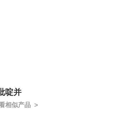
四氢吡啶并
看相似产品 >