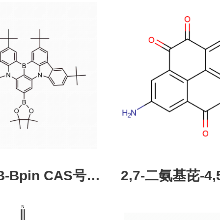
pin CAS号：
2,7-二氨基芘-4,5
43331-97-7
酮，CAS:245987