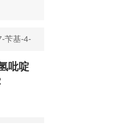
7-苄基-4-
-四氢吡啶
2