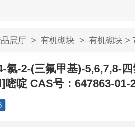
产品展厅
>
有机砌块
>
有机砌块
> 
甲基)-5,6...
4-氯-2-(三氟甲基)-5,6,7,8
-d]嘧啶 CAS号：647863-01-
6