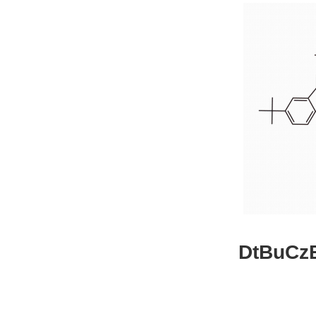
DtBuCzB-B
26