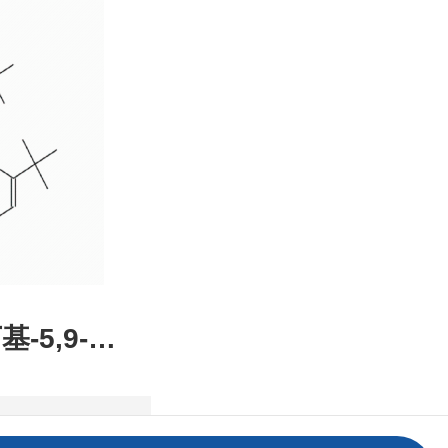
装，高校
发后付
基-5,9-二
2,1-DE]