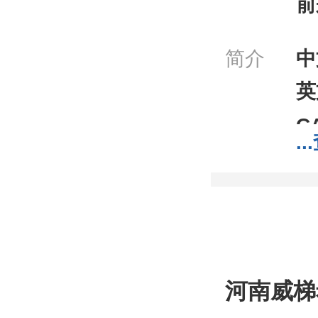
前
简介
中
英
C
...
分
分
包
;1
我
河南威梯
工