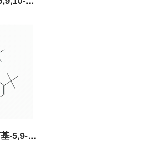
,9,10-四
4-51-0，
装，高校
发后付
基-5,9-二