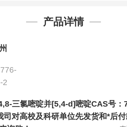
产品详情
州
776-
-2
,4,8-三氯嘧啶并[5,4-d]嘧啶CAS号：77
我司对高校及科研单位先发货和*后