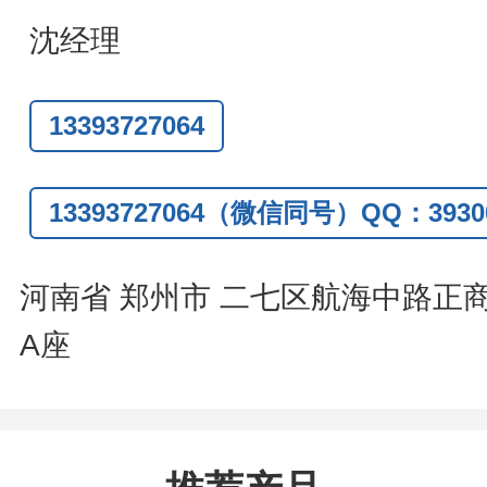
题
,
全额退款
,
并承担所有运费。
沈经理
话
:0371-63377391/13393727064
13393727064
Q:3930072831
信
:13393727064
13393727064（微信同号）QQ：39300
系人
: 沈晓东(
欢迎致电
,
或
QQ
、微信
河南省 郑州市 二七区航海中路正
A座