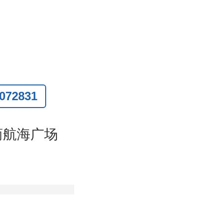
72831
联系
)
商航海广场