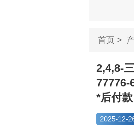
首页
>
嘧啶并[5,4
2,4,8
7777
*后付
2025-12-2