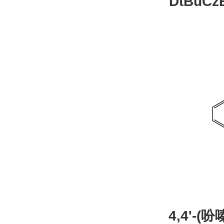
DtBuCzB-B
26
4,4'-(