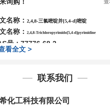
来询购！
查
文名称：
2,4,8-三氯嘧啶并[5,4-d]嘧啶
文名称：
2,4,8-Trichloropyrimido[5,4-d]pyrimidine
AS号：
77776-68-2
查看全文 >
子式：
C6HCl3N4
子量：
235.46
装：
1Mg ; 5Mg;10Mg ;100Mg;250
联系我们
g;2.5g ;5g ;10g
可根据客户需求进行
司对高校及科研单位先发货和
*
后付
希化工科技有限公司
作中有用到的试剂
,
欢迎前来询购
,
如