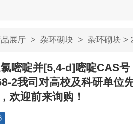
产品展厅
>
杂环砌块
>
杂环砌块
> 
-d]嘧啶C...
-三氯嘧啶并[5,4-d]嘧啶CAS
6-68-2我司对高校及科研单位
款，欢迎前来询购！
6