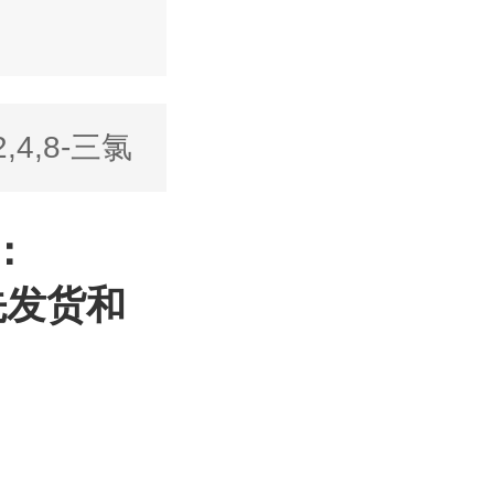
2,4,8-三氯
号：
先发货和