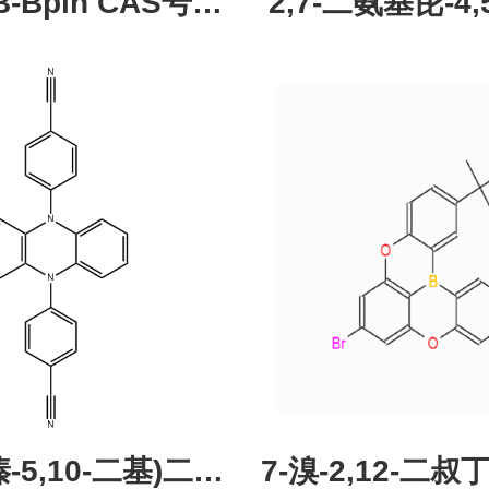
pin CAS号：
2,7-二氨基芘-4,5
43331-97-7
酮，CAS:245987
现货促销，可分
研究所 先
吩嗪-5,10-二基)二苯
7-溴-2,12-二叔丁