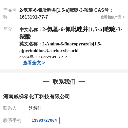
产品名
2-氨基-6-氟吡唑并[1,5-a]嘧啶-3-羧酸 CAS号：
称
1613191-77-7
查看相似产品 >
2-氨基-6-氟吡唑并[1,5-a]嘧啶-3-
简介
中文名称：
羧酸
英文名称：
2-Amino-6-fluoropyrazolo[1,5-
a]pyrimidine-3-carboxylic acid
CAS号：
1613191-77-7
...
查看全文 >
分子式：
C7H5FN4O2
分子量：
196.14
包装：
1Mg ; 5Mg;10Mg ;100Mg;250Mg ;500Mg
联系我们
;1g;2.5g ;5g ;10g
可根据客户需求进行分装
我司对高校及科研单位先发货和
*
后付款
;
如果您在工
河南威梯希化工科技有限公司
作中有用到的试剂
,
欢迎前来询购
,
如若出现质量问题
,
全额退款
,
并承担所有运费。
联系人
沈经理
电话
:0371-63377391/13393727064
QQ:3930072831
联系手机
13393727064
微信
:13393727064