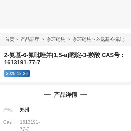
首页
>
产品展厅
>
杂环砌块
>
杂环砌块
> 2-氨基-6-氟吡
唑并[1,5-a]嘧啶...
2-氨基-6-氟吡唑并[1,5-a]嘧啶-3-羧酸 CAS号：
1613191-77-7
2025-12-26
产品详情
产地
郑州
Cas：
1613191-
77-7