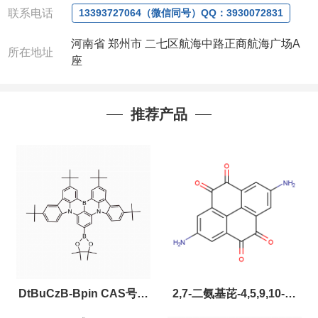
联系人
: 沈晓东(
欢迎致电
,
或
QQ
、微信联系
)
联系电话
13393727064（微信同号）QQ：3930072831
河南省 郑州市 二七区航海中路正商航海广场A
所在地址
座
推荐产品
DtBuCzB-Bpin CAS号：
2,7-二氨基芘-4,5,9,10-四