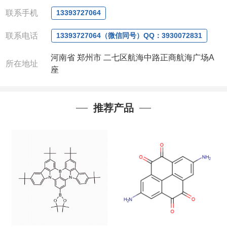
微信
:13393727064
联系手机
13393727064
联系人
: 沈晓东(
欢迎致电
,
或
QQ
、微信联系
)
联系电话
13393727064（微信同号）QQ：3930072831
河南省 郑州市 二七区航海中路正商航海广场A
所在地址
座
推荐产品