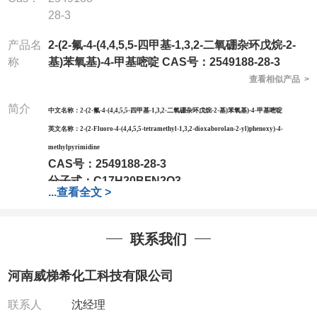
28-3
产品名
2-(2-氟-4-(4,4,5,5-四甲基-1,3,2-二氧硼杂环戊烷-2-
称
基)苯氧基)-4-甲基嘧啶 CAS号：2549188-28-3
查看相似产品 >
简介
中文名称：
2-(2-氟-4-(4,4,5,5-四甲基-1,3,2-二氧硼杂环戊烷-2-基)苯氧基)-4-甲基嘧啶
英文名称：
2-(2-Fluoro-4-(4,4,5,5-tetramethyl-1,3,2-dioxaborolan-2-yl)phenoxy)-4-
methylpyrimidine
CAS号：
2549188-28-3
分子式：
C17H20BFN2O3
...
查看全文 >
分子量：
330.17
包装：
1Mg ; 5Mg;10Mg ;100Mg;250Mg ;500Mg
;1g;2.5g ;5g ;10g
可根据客户需求进行分装
联系我们
我司对高校及科研单位先发货和
*
后付款
;
如果您在工
作中有用到的试剂
,
欢迎前来询购
,
如若出现质量问题
,
河南威梯希化工科技有限公司
全额退款
,
并承担所有运费。
电话
:0371-63377391/13393727064
联系人
沈经理
QQ:3930072831