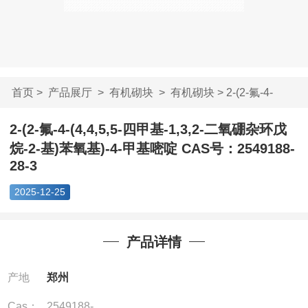
首页
>
产品展厅
>
有机砌块
>
有机砌块
> 2-(2-氟-4-
(4,4,5,5-四甲基-1,...
2-(2-氟-4-(4,4,5,5-四甲基-1,3,2-二氧硼杂环戊
烷-2-基)苯氧基)-4-甲基嘧啶 CAS号：2549188-
28-3
2025-12-25
产品详情
产地
郑州
Cas：
2549188-