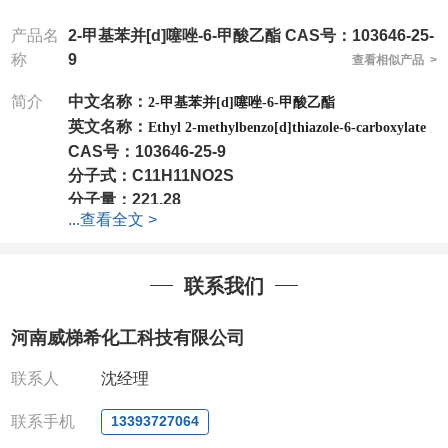
产品名
2-甲基苯并[d]噻唑-6-甲酸乙酯 CAS号：103646-25-
称
9
查看相似产品 >
简介
中文名称：
2-甲基苯并[d]噻唑-6-甲酸乙酯
英文名称：
Ethyl 2-methylbenzo[d]thiazole-6-carboxylate
CAS号：
103646-25-9
分子式：
C11H11NO2S
分子量：
221.28
...
查看全文 >
包装：
1Mg ; 5Mg;10Mg ;100Mg;250Mg ;500Mg
;1g;2.5g ;5g ;10g
可根据客户需求进行分装
我司对高校及科研单位先发货和
*
后付款
;
如果您在工
联系我们
作中有用到的试剂
,
欢迎前来询购
,
如若出现质量问题
,
全额退款
,
并承担所有运费。
河南威梯希化工科技有限公司
电话
:0371-63377391/13393727064
QQ:3930072831
联系人
沈经理
微信
:13393727064
联系人
: 沈晓东(
欢迎致电
,
或
QQ
、微信联系
)
联系手机
13393727064