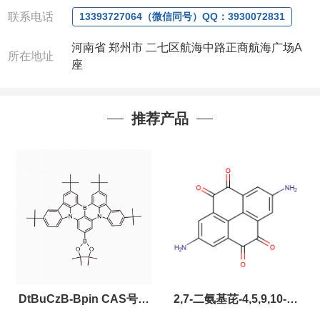
联系电话
微信
:13393727064
13393727064（微信同号）QQ：3930072831
联系人
: 沈晓东(
欢迎致电
,
或
QQ
、微信联系
)
河南省 郑州市 二七区航海中路正商航海广场A
所在地址
座
推荐产品
DtBuCzB-Bpin CAS号：
2,7-二氨基芘-4,5,9,10-四