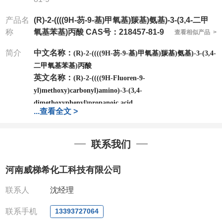
产品名
(R)-2-((((9H-芴-9-基)甲氧基)羰基)氨基)-3-(3,4-二甲
称
氧基苯基)丙酸 CAS号：218457-81-9
查看相似产品 >
简介
中文名称：
(R)-2-((((9H-芴-9-基)甲氧基)羰基)氨基)-3-(3,4-
二甲氧基苯基)丙酸
英文名称：
(R)-2-((((9H-Fluoren-9-
yl)methoxy)carbonyl)amino)-3-(3,4-
dimethoxyphenyl)propanoic acid
...
查看全文 >
CAS号：
218457-81-9
分子式：
C26H25NO6
分子量：
447.48
联系我们
包装：
1Mg ; 5Mg;10Mg ;100Mg;250Mg ;500Mg
;1g;2.5g ;5g ;10g
可根据客户需求进行分装
河南威梯希化工科技有限公司
我司对高校及科研单位先发货和
*
后付款
;
如果您在工
作中有用到的试剂
,
欢迎前来询购
,
如若出现质量问题
,
联系人
沈经理
全额退款
,
并承担所有运费。
电话
:0371-63377391/13393727064
联系手机
13393727064
QQ:3930072831