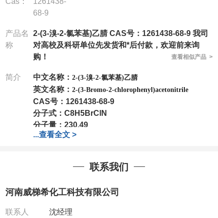
Cas：
1261438-
68-9
产品名
2-(3-溴-2-氯苯基)乙腈 CAS号：1261438-68-9 我司
称
对高校及科研单位先发货和*后付款，欢迎前来询
购！
查看相似产品 >
简介
中文名称：
2-(3-溴-2-氯苯基)乙腈
英文名称：
2-(3-Bromo-2-chlorophenyl)acetonitrile
CAS号：
1261438-68-9
分子式：
C8H5BrClN
分子量：
230.49
...
查看全文 >
包装：
1Mg ; 5Mg;10Mg ;100Mg;250Mg ;500Mg
;1g;2.5g ;5g ;10g
可根据客户需求进行分装
我司对高校及科研单位先发货和
*
后付款
;
如果您在工
联系我们
作中有用到的试剂
,
欢迎前来询购
,
如若出现质量问题
,
全额退款
,
并承担所有运费。
河南威梯希化工科技有限公司
电话
:0371-63377391/13393727064
QQ:3930072831
联系人
沈经理