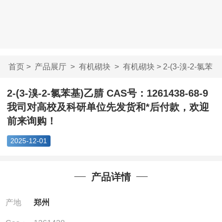
首页
>
产品展厅
>
有机砌块
>
有机砌块
> 2-(3-溴-2-氯苯
基)乙腈 CAS...
2-(3-溴-2-氯苯基)乙腈 CAS号：1261438-68-9
我司对高校及科研单位先发货和*后付款，欢迎
前来询购！
2025-12-01
产品详情
产地
郑州