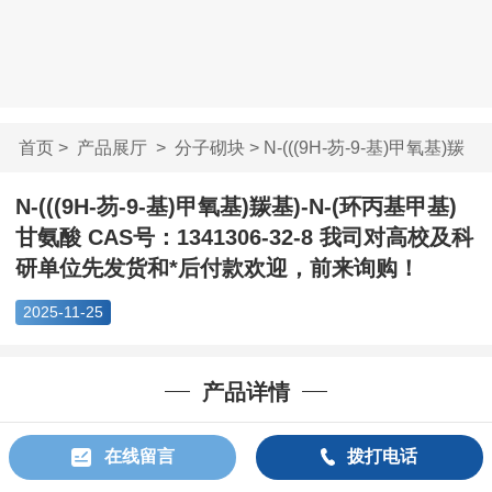
首页
>
产品展厅
>
分子砌块
> N-(((9H-芴-9-基)甲氧基)羰
基)...
N-(((9H-芴-9-基)甲氧基)羰基)-N-(环丙基甲基)
甘氨酸 CAS号：1341306-32-8 我司对高校及科
研单位先发货和*后付款欢迎，前来询购！
2025-11-25
产品详情
产地
郑州
在线留言
拨打电话