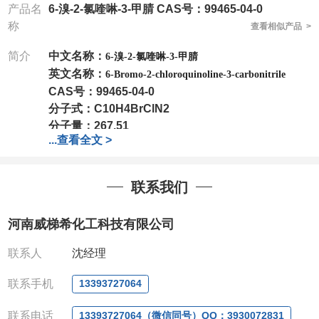
产品名
6-溴-2-氯喹啉-3-甲腈 CAS号：99465-04-0
称
查看相似产品 >
简介
中文名称：
6-溴-2-氯喹啉-3-甲腈
英文名称：
6-Bromo-2-chloroquinoline-3-carbonitrile
CAS号：
99465-04-0
分子式：
C10H4BrClN2
分子量：
267.51
...
查看全文 >
包装：
1Mg ; 5Mg;10Mg ;100Mg;250Mg ;500Mg
;1g;2.5g ;5g ;10g
可根据客户需求进行分装
我司对高校及科研单位先发货和
*
后付款
;
如果您在工
联系我们
作中有用到的试剂
,
欢迎前来询购
,
如若出现质量问题
,
全额退款
,
并承担所有运费。
河南威梯希化工科技有限公司
电话
:0371-63377391/13393727064
QQ:3930072831
联系人
沈经理
微信
:13393727064
联系人
: 沈晓东(
欢迎致电
,
或
QQ
、微信联系
)
联系手机
13393727064
联系电话
13393727064（微信同号）QQ：3930072831