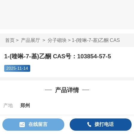
首页
>
产品展厅
>
分子砌块
> 1-(喹啉-7-基)乙酮 CAS
号：1...
1-(喹啉-7-基)乙酮 CAS号：103854-57-5
2025-11-14
产品详情
产地
郑州
Cas：
103854-
在线留言
拨打电话
57-5