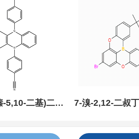
现货促销，可分
研究所 先
吩嗪-5,10-二基)二苯
7-溴-2,12-二叔丁
:1638702-80-
氧杂-13B-硼萘[3,