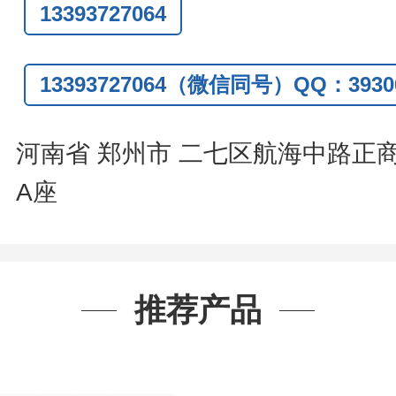
13393727064
Q:3930072831
信
:13393727064
13393727064（微信同号）QQ：39300
系人
: 沈晓东(
欢迎致电
,
或
QQ
、微信
河南省 郑州市 二七区航海中路正
A座
推荐产品