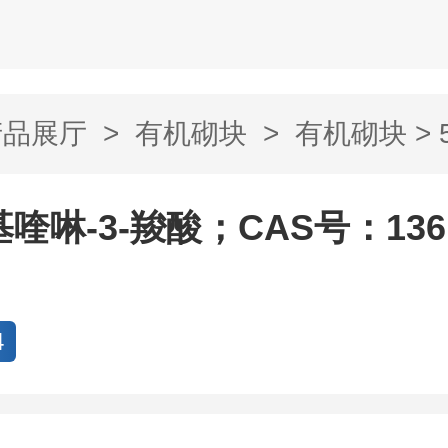
产品展厅
>
有机砌块
>
有机砌块
> 
酸；CAS号：...
基喹啉-3-羧酸；CAS号：1361
4