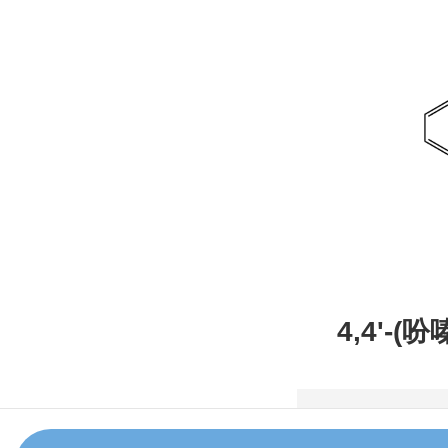
4,4'-(
甲腈，CAS