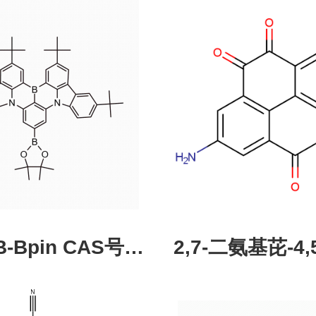
pin CAS号：
2,7-二氨基芘-4,5
43331-97-7
酮，CAS:245987