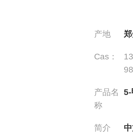
产地
郑
Cas：
13
98
产品名
5
称
简介
中