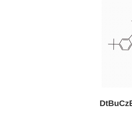
DtBuCzB-B
26