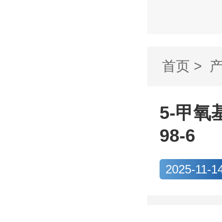
首页
>
喹啉-3-羧
5-甲氧
98-6
2025-11-1