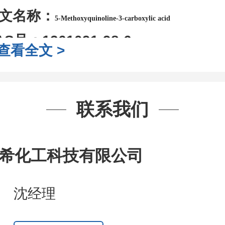
文名称：
5-Methoxyquinoline-3-carboxylic acid
AS号：
1361091-98-6
查看全文 >
子式：
C11H9NO3
子量：
203.19
装：
1Mg ; 5Mg;10Mg ;100Mg;250
联系我们
g;2.5g ;5g ;10g
可根据客户需求进行
司对高校及科研单位先发货和
*
后付
希化工科技有限公司
作中有用到的试剂
,
欢迎前来询购
,
如
沈经理
题
,
全额退款
,
并承担所有运费。
话
:0371-63377391/13393727064