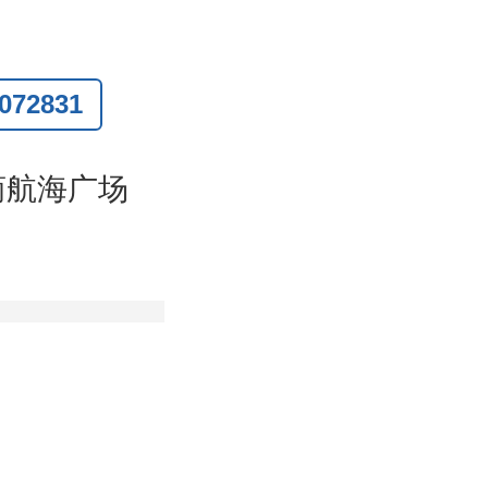
72831
联系
)
商航海广场