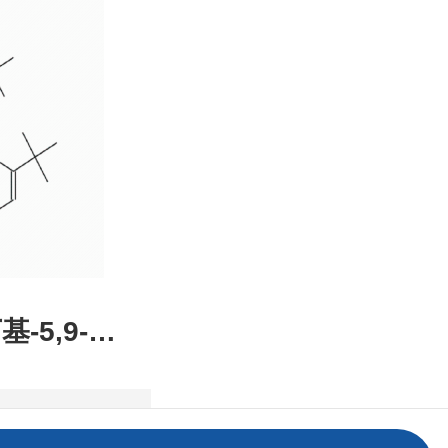
装，高校
发后付
基-5,9-二
2,1-DE]