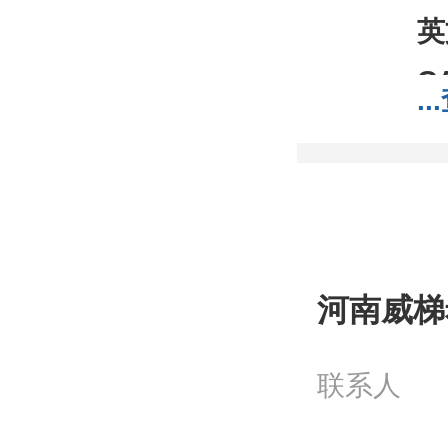
英
C
...
分
分
包
;1
我
河南威梯
工
联系人
问
电