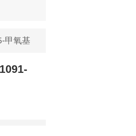
5-甲氧基
091-