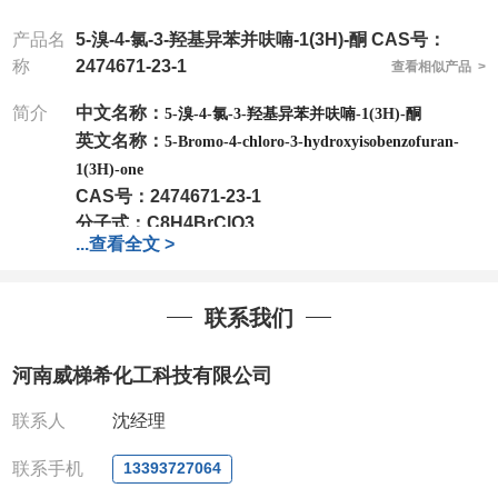
产品名
5-溴-4-氯-3-羟基异苯并呋喃-1(3H)-酮 CAS号：
称
2474671-23-1
查看相似产品 >
简介
中文名称：
5-溴-4-氯-3-羟基异苯并呋喃-1(3H)-酮
英文名称：
5-Bromo-4-chloro-3-hydroxyisobenzofuran-
1(3H)-one
CAS号：
2474671-23-1
分子式：
C8H4BrClO3
...
查看全文 >
分子量：
263.47
包装：
1Mg ; 5Mg;10Mg ;100Mg;250Mg ;500Mg
;1g;2.5g ;5g ;10g
可根据客户需求进行分装
联系我们
我司对高校及科研单位先发货和
*
后付款
;
如果您在工
作中有用到的试剂
,
欢迎前来询购
,
如若出现质量问题
,
河南威梯希化工科技有限公司
全额退款
,
并承担所有运费。
电话
:0371-63377391/13393727064
联系人
沈经理
QQ:3930072831
微信
:13393727064
联系手机
13393727064
联系人
: 沈晓东(
欢迎致电
,
或
QQ
、微信联系
)