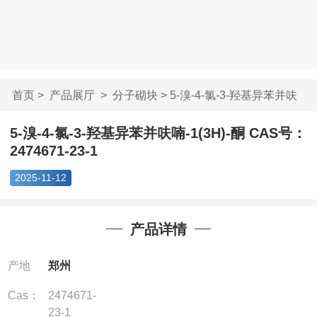
首页
>
产品展厅
>
分子砌块
> 5-溴-4-氯-3-羟基异苯并呋
喃-1...
5-溴-4-氯-3-羟基异苯并呋喃-1(3H)-酮 CAS号：
2474671-23-1
2025-11-12
产品详情
产地
郑州
Cas：
2474671-
23-1