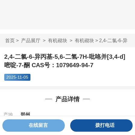
首页
>
产品展厅
>
有机砌块
>
有机砌块
> 2,4-二氯-6-异
丙基-5,6-二氢-7...
2,4-二氯-6-异丙基-5,6-二氢-7H-吡咯并[3,4-d]
嘧啶-7-酮 CAS号：1079649-94-7
2025-11-05
产品详情
产地
郑州
在线留言
拨打电话
Cas：
1079649-
94-7