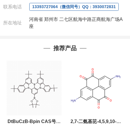
联系人
: 沈晓东(
欢迎致电
,
或
QQ
、微信联系
)
联系电话
13393727064（微信同号）QQ：3930072831
河南省 郑州市 二七区航海中路正商航海广场A
所在地址
座
推荐产品
DtBuCzB-Bpin CAS号：
2,7-二氨基芘-4,5,9,10-四