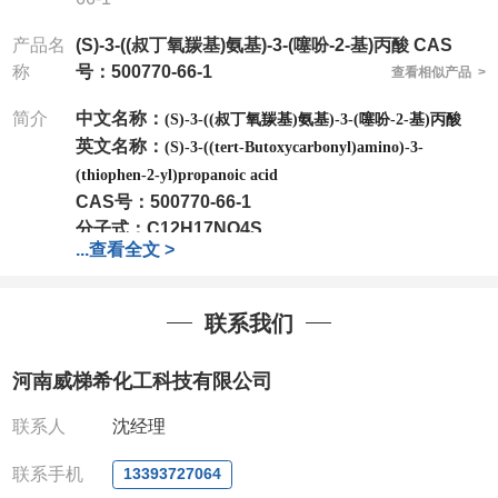
产品名
(S)-3-((叔丁氧羰基)氨基)-3-(噻吩-2-基)丙酸 CAS
称
号：500770-66-1
查看相似产品 >
简介
中文名称：
(S)-3-((叔丁氧羰基)氨基)-3-(噻吩-2-基)丙酸
英文名称：
(S)-3-((tert-Butoxycarbonyl)amino)-3-
(thiophen-2-yl)propanoic acid
CAS号：
500770-66-1
分子式：
C12H17NO4S
...
查看全文 >
分子量：
271.33
包装：
1Mg ; 5Mg;10Mg ;100Mg;250Mg ;500Mg
联系我们
;1g;2.5g ;5g ;10g
可根据客户需求进行分装
我司对高校及科研单位先发货和
*
后付款
;
如果您在工
河南威梯希化工科技有限公司
作中有用到的试剂
,
欢迎前来询购
,
如若出现质量问题
,
全额退款
,
并承担所有运费。
联系人
沈经理
电话
:0371-63377391/13393727064
QQ:3930072831
联系手机
13393727064
微信
:13393727064