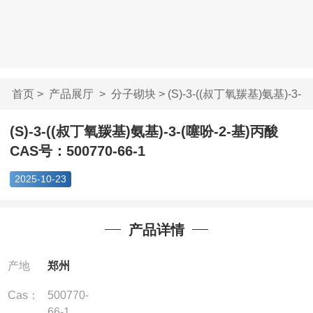
首页
>
产品展厅
>
分子砌块
> (S)-3-((叔丁氧羰基)氨基)-3-
(...
(S)-3-((叔丁氧羰基)氨基)-3-(噻吩-2-基)丙酸
CAS号：500770-66-1
2025-10-23
产品详情
产地
郑州
Cas：
500770-
66-1